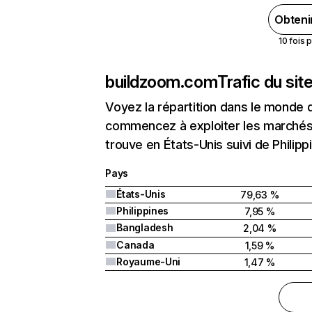
Obteni
10 fois 
buildzoom.com
Trafic du si
Voyez la répartition dans le monde 
commencez à exploiter les marchés 
trouve en États-Unis suivi de Philip
Pays
États-Unis
79,63 %
Philippines
7,95 %
Bangladesh
2,04 %
Canada
1,59 %
Royaume-Uni
1,47 %