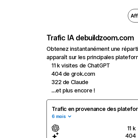
Aff
Trafic IA de
buildzoom.com
Obtenez instantanément une réparti
apparaît sur les principales platefor
11 k visites de ChatGPT
404 de grok.com
322 de Claude
...et plus encore !
Trafic en provenance des platefor
6 mois
11 k
404