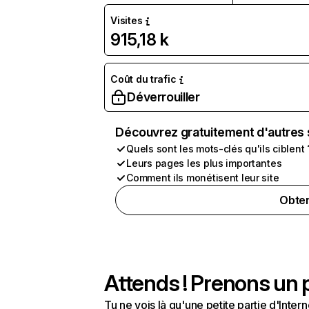
Visites
915,18 k
Coût du trafic
Déverrouiller
Découvrez gratuitement d'autres 
Quels sont les mots-clés qu'ils ciblent 
Leurs pages les plus importantes
Comment ils monétisent leur site
Obten
Attends ! Prenons un p
Tu ne vois là qu'une petite partie d'Int