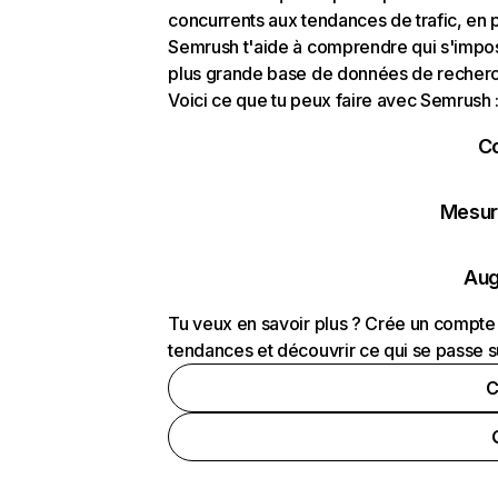
concurrents aux tendances de trafic, en pa
Semrush t'aide à comprendre qui s'impose
plus grande base de données de recherch
Voici ce que tu peux faire avec Semrush 
C
Mesure
Aug
Tu veux en savoir plus ? Crée un compte 
tendances et découvrir ce qui se passe s
C