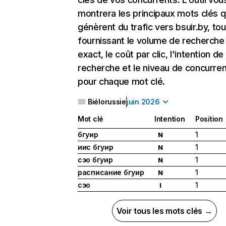
montrera les principaux mots clés q
génèrent du trafic vers bsuir.by, tou
fournissant le volume de recherche
exact, le coût par clic, l'intention de
recherche et le niveau de concurre
pour chaque mot clé.
Biélorussie
juin 2026
Mot clé
Intention
Position
бгуир
1
N
иис бгуир
1
N
сэо бгуир
1
N
расписание бгуир
1
N
сэо
1
I
Voir tous les mots clés →