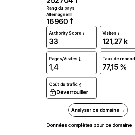
252 704
Rang du pays
:
Allemagne
16 960
Authority Score
Visites
33
121,27 k
Pages/Visites
Taux de rebond
1,4
77,15 %
Coût du trafic
Déverrouiller
Analyser ce domaine →
Données complètes pour ce domaine