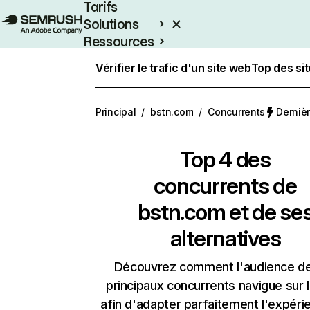
Tarifs
Solutions
Ressources
Entreprises
Vérifier le trafic d'un site web
Top des si
Principal
/
bstn.com
/
Concurrents
Dernièr
Top 4 des
concurrents de
bstn.com et de se
alternatives
Découvrez comment l'audience d
principaux concurrents navigue sur 
afin d'adapter parfaitement l'expéri