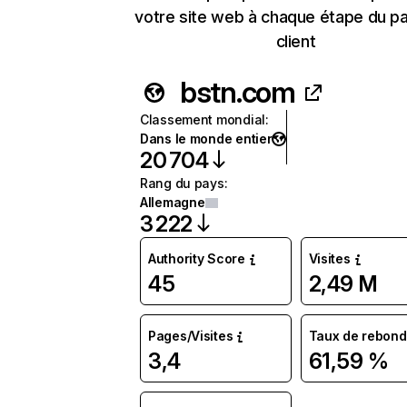
votre site web à chaque étape du p
client
bstn.com
Classement mondial
:
Dans le monde entier
20 704
Rang du pays
:
Allemagne
3 222
Authority Score
Visites
45
2,49 M
Pages/Visites
Taux de rebond
3,4
61,59 %