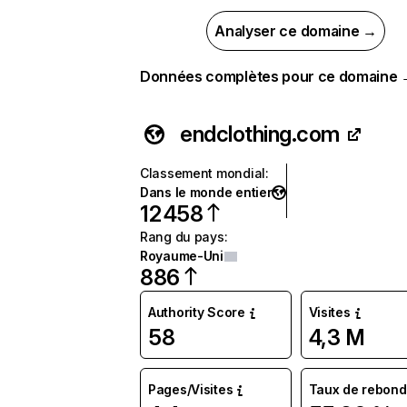
Analyser ce domaine →
Données complètes pour ce domaine
endclothing.com
Classement mondial
:
Dans le monde entier
12 458
Rang du pays
:
Royaume-Uni
886
Authority Score
Visites
58
4,3 M
Pages/Visites
Taux de rebond