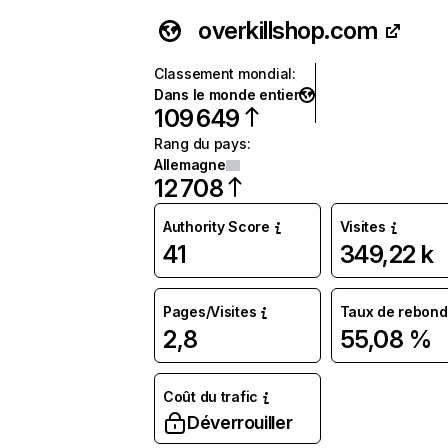
overkillshop.com
Classement mondial
:
Dans le monde entier
109 649
Rang du pays
:
Allemagne
12 708
Authority Score
Visites
41
349,22 k
Pages/Visites
Taux de rebond
2,8
55,08 %
Coût du trafic
Déverrouiller