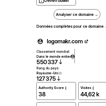
Déverrouiller
Analyser ce domaine →
Données complètes pour ce domaine
logomakr.com
Classement mondial
:
Dans le monde entier
550 337
Rang du pays
:
Royaume-Uni
127 375
Authority Score
Visites
38
44,62 k