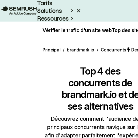
Tarifs
Solutions
Ressources
Entreprises
Vérifier le trafic d'un site web
Top des si
Principal
/
brandmark.io
/
Concurrents
Der
Top 4 des
concurrents de
brandmark.io et d
ses alternatives
Découvrez comment l'audience d
principaux concurrents navigue sur 
afin d'adapter parfaitement l'expéri