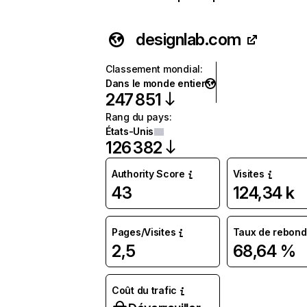
designlab.com
Classement mondial
:
Dans le monde entier
247 851
Rang du pays
:
États-Unis
126 382
Authority Score
Visites
43
124,34 k
Pages/Visites
Taux de rebond
2,5
68,64 %
Coût du trafic