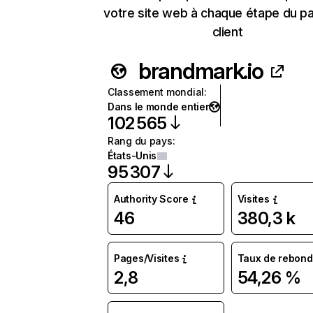
votre site web à chaque étape du p
client
brandmark.io
Classement mondial
:
Dans le monde entier
102 565
Rang du pays
:
États-Unis
95 307
Authority Score
Visites
46
380,3 k
Pages/Visites
Taux de rebond
2,8
54,26 %