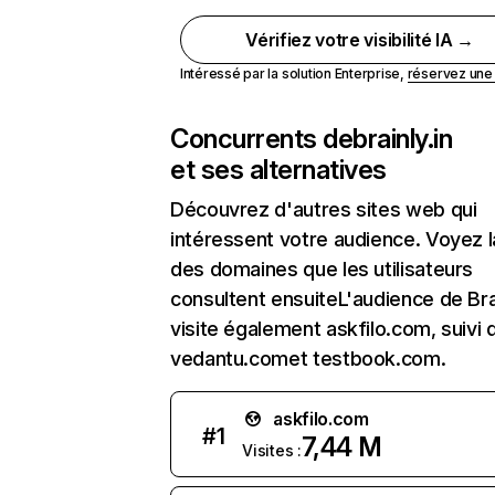
Vérifiez votre visibilité IA →
Intéressé par la solution Enterprise,
réservez un
Concurrents de
brainly.in
et ses alternatives
Découvrez d'autres sites web qui
intéressent votre audience. Voyez la
des domaines que les utilisateurs
consultent ensuiteL'audience de Brai
visite également askfilo.com, suivi 
vedantu.comet testbook.com.
askfilo.com
#
1
7,44 M
Visites :