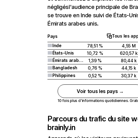
négligésl'audience principale de Brai
se trouve en Inde suivi de États-Uni
Émirats arabes unis.
Tous les app
Pays
Inde
78,51 %
4,55 M
États-Unis
10,72 %
620,57 k
Émirats arabes unis
1,39 %
80,44 k
Bangladesh
0,76 %
44,15 k
Philippines
0,52 %
30,37 k
Voir tous les pays →
10 fois plus d'informations quotidiennes. Gratui
Parcours du trafic du site 
brainly.in