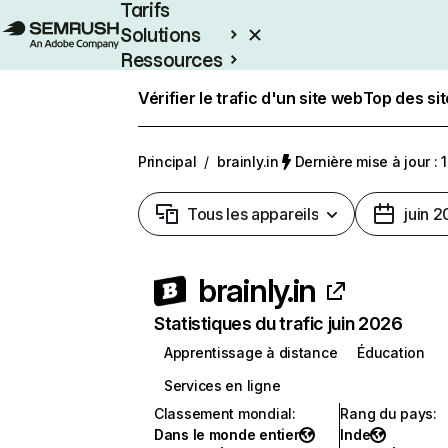
Tarifs
Solutions
Ressources
Entreprises
Vérifier le trafic d'un site web
Top des si
Principal
/
brainly.in
Dernière mise à jour : 1
Tous les appareils
juin 
brainly.in
Statistiques du trafic juin 2026
Apprentissage à distance
Éducation
Services en ligne
Classement mondial
:
Rang du pays
:
Dans le monde entier
Inde