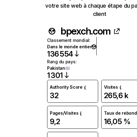
votre site web à chaque étape du p
client
bpexch.com
Classement mondial
:
Dans le monde entier
136 554
Rang du pays
:
Pakistan
1 301
Authority Score
Visites
32
265,6 k
Pages/Visites
Taux de rebond
9,2
16,05 %