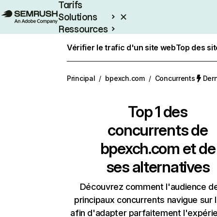
Tarifs
Solutions
Ressources
Entreprises
Vérifier le trafic d'un site web
Top des si
Principal
/
bpexch.com
/
Concurrents
Dern
Top 1 des
concurrents de
bpexch.com et de
ses alternatives
Découvrez comment l'audience d
principaux concurrents navigue sur 
afin d'adapter parfaitement l'expéri