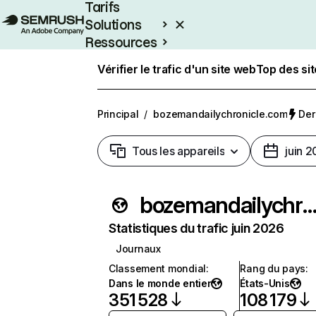
Tarifs
Solutions
Ressources
Entreprises
Vérifier le trafic d'un site web
Top des si
Principal
/
bozemandailychronicle.com
Der
Tous les appareils
juin 
bozemandailychronicle.
Statistiques du trafic juin 2026
Journaux
Classement mondial
:
Rang du pays
:
Dans le monde entier
États-Unis
351 528
108 179