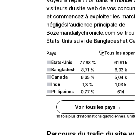
Voyez la répartition dans le monde
visiteurs du site web de vos concur
et commencez à exploiter les marc
négligésl'audience principale de
Bozemandailychronicle.com se trou
États-Unis suivi de Bangladeshet C
Tous les appar
Pays
États-Unis
77,88 %
61,91 k
Bangladesh
8,71 %
6,93 k
Canada
6,35 %
5,04 k
Inde
1,3 %
1,03 k
Philippines
0,77 %
614
Voir tous les pays →
10 fois plus d'informations quotidiennes. Gratui
Parcours du trafic du site 