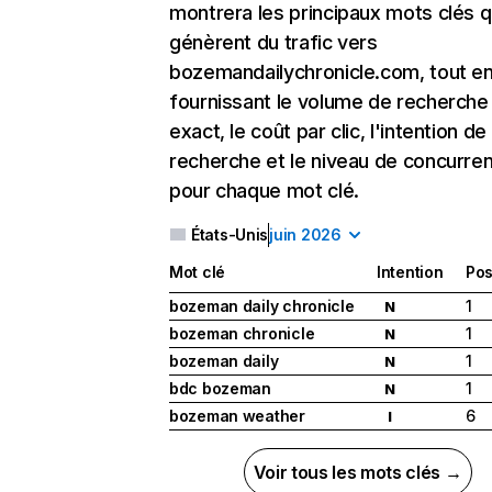
montrera les principaux mots clés q
génèrent du trafic vers
bozemandailychronicle.com, tout e
fournissant le volume de recherche
exact, le coût par clic, l'intention de
recherche et le niveau de concurre
pour chaque mot clé.
États-Unis
juin 2026
Mot clé
Intention
Pos
bozeman daily chronicle
1
N
bozeman chronicle
1
N
bozeman daily
1
N
bdc bozeman
1
N
bozeman weather
6
I
Voir tous les mots clés →