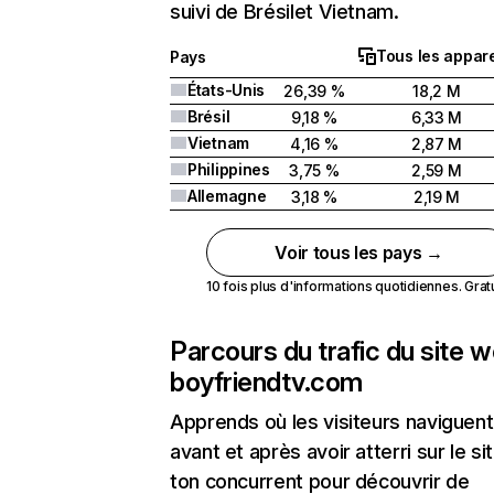
suivi de Brésilet Vietnam.
Tous les appare
Pays
États-Unis
26,39 %
18,2 M
Brésil
9,18 %
6,33 M
Vietnam
4,16 %
2,87 M
Philippines
3,75 %
2,59 M
Allemagne
3,18 %
2,19 M
Voir tous les pays →
10 fois plus d'informations quotidiennes. Gratui
Parcours du trafic du site 
boyfriendtv.com
Apprends où les visiteurs naviguent
avant et après avoir atterri sur le si
ton concurrent pour découvrir de