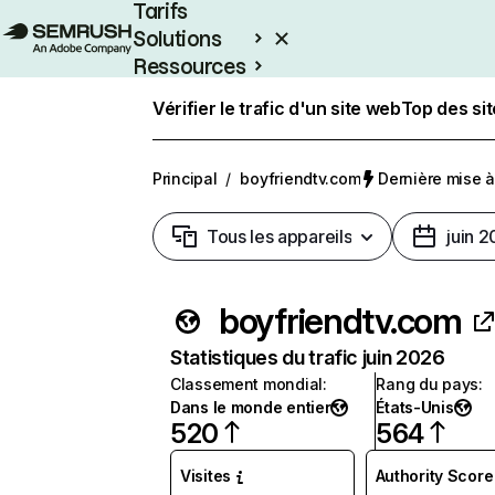
Tarifs
Solutions
Ressources
Entreprises
Vérifier le trafic d'un site web
Top des si
Principal
/
boyfriendtv.com
Dernière mise à 
Tous les appareils
juin 
boyfriendtv.com
Statistiques du trafic juin 2026
Classement mondial
:
Rang du pays
:
Dans le monde entier
États-Unis
520
564
Visites
Authority Score