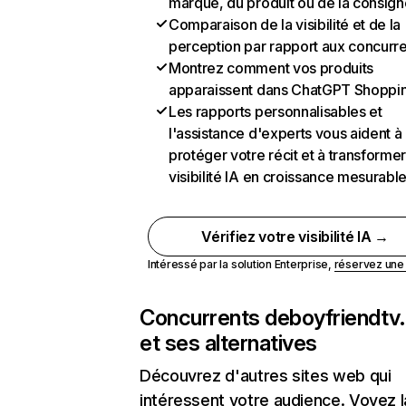
marque, du produit ou de la consign
Comparaison de la visibilité et de la
perception par rapport aux concurr
Montrez comment vos produits
apparaissent dans ChatGPT Shoppi
Les rapports personnalisables et
l'assistance d'experts vous aident à
protéger votre récit et à transformer
visibilité IA en croissance mesurabl
Vérifiez votre visibilité IA →
Intéressé par la solution Enterprise,
réservez un
Concurrents de
boyfriendtv
et ses alternatives
Découvrez d'autres sites web qui
intéressent votre audience. Voyez la