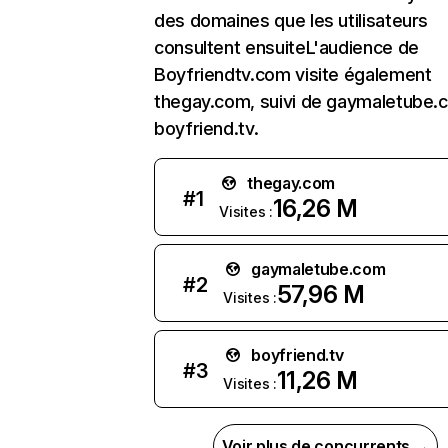
des domaines que les utilisateurs
consultent ensuiteL'audience de
Boyfriendtv.com visite également
thegay.com, suivi de gaymaletube.
boyfriend.tv.
thegay.com
#
1
16,26 M
Visites :
gaymaletube.com
#
2
57,96 M
Visites :
boyfriend.tv
#
3
11,26 M
Visites :
Voir plus de concurrents →