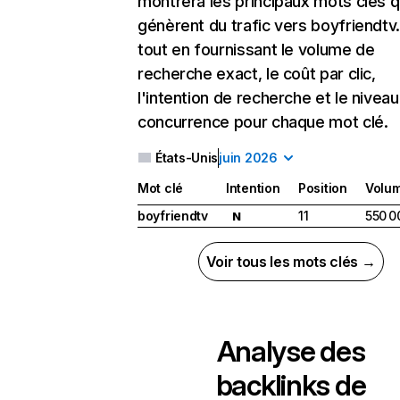
montrera les principaux mots clés q
génèrent du trafic vers boyfriendtv
tout en fournissant le volume de
recherche exact, le coût par clic,
l'intention de recherche et le nivea
concurrence pour chaque mot clé.
États-Unis
juin 2026
Mot clé
Intention
Position
Volu
boyfriendtv
11
550 0
N
Voir tous les mots clés →
Analyse des
backlinks de