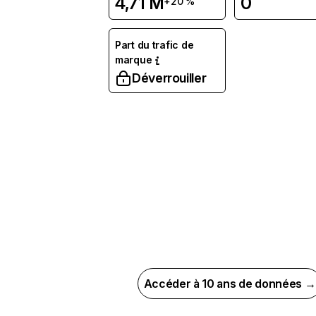
4,71 M
0
+20 %
Part du trafic de
marque
Déverrouiller
Accéder à 10 ans de données →