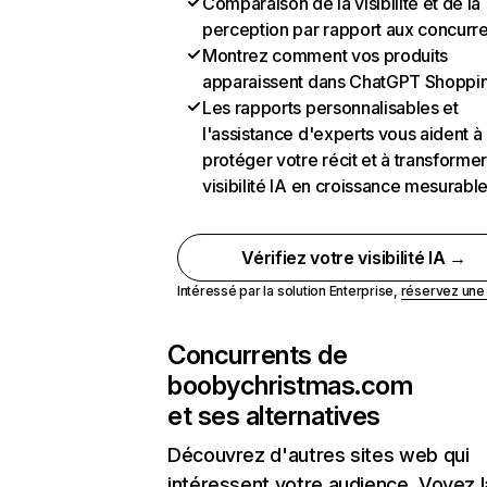
Comparaison de la visibilité et de la
perception par rapport aux concurr
Montrez comment vos produits
apparaissent dans ChatGPT Shoppi
Les rapports personnalisables et
l'assistance d'experts vous aident à
protéger votre récit et à transformer
visibilité IA en croissance mesurabl
Vérifiez votre visibilité IA →
Intéressé par la solution Enterprise,
réservez un
Concurrents de
boobychristmas.com
et ses alternatives
Découvrez d'autres sites web qui
intéressent votre audience. Voyez la