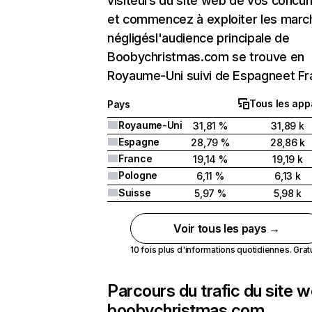
visiteurs du site web de vos concur
et commencez à exploiter les marc
négligésl'audience principale de
Boobychristmas.com se trouve en
Royaume-Uni suivi de Espagneet Fr
Tous les app
Pays
Royaume-Uni
31,81 %
31,89 k
Espagne
28,79 %
28,86 k
France
19,14 %
19,19 k
Pologne
6,11 %
6,13 k
Suisse
5,97 %
5,98 k
Voir tous les pays →
10 fois plus d'informations quotidiennes. Gratui
Parcours du trafic du site 
boobychristmas.com