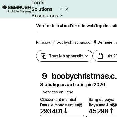
Tarifs
Solutions
Ressources
Entreprises
Vérifier le trafic d'un site web
Top des si
Principal
/
boobychristmas.com
Dernière mi
Tous les appareils
juin 
boobychr
Statistiques du trafic juin 2026
Services en ligne
Classement mondial
:
Rang du pays
:
Dans le monde entier
Royaume-Uni
293 401
45 298