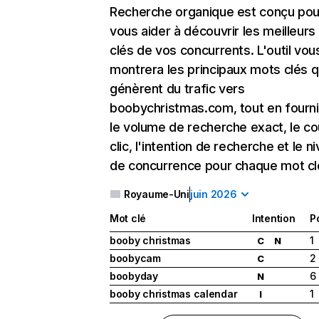
Recherche organique
est conçu pou
vous aider à découvrir les meilleur
clés de vos concurrents. L'outil vou
montrera les principaux mots clés q
génèrent du trafic vers
boobychristmas.com, tout en fourn
le volume de recherche exact, le co
clic, l'intention de recherche et le n
de concurrence pour chaque mot cl
Royaume-Uni
juin 2026
Mot clé
Intention
P
booby christmas
1
C
N
boobycam
2
C
boobyday
6
N
booby christmas calendar
1
I