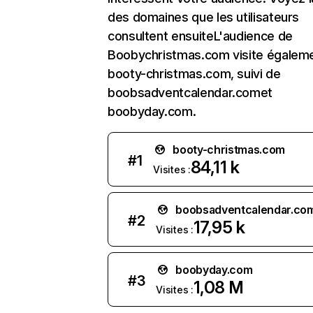
des domaines que les utilisateurs
consultent ensuiteL'audience de
Boobychristmas.com visite égalem
booty-christmas.com, suivi de
boobsadventcalendar.comet
boobyday.com.
booty-christmas.com
#
1
84,11 k
Visites :
boobsadventcalendar.co
#
2
17,95 k
Visites :
boobyday.com
#
3
1,08 M
Visites :