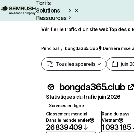
Tarifs
Solutions
Ressources
Entreprises
Vérifier le trafic d'un site web
Top des si
Principal
/
bongda365.club
Dernière mise à 
Tous les appareils
juin 
bongda365.club
Statistiques du trafic juin 2026
Services en ligne
Classement mondial
:
Rang du pays
:
Dans le monde entier
Vietnam
26 839 409
1 093 185