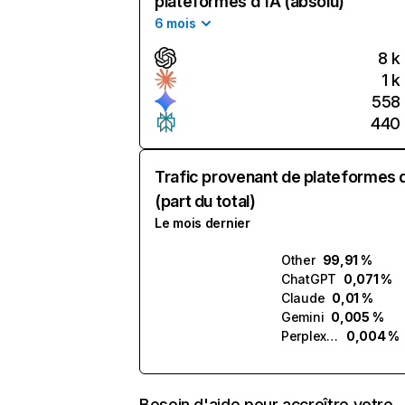
plateformes d'IA (absolu)
6 mois
8 k
1 k
558
440
Trafic provenant de plateformes 
(part du total)
Le mois dernier
Other
99,91 %
ChatGPT
0,071 %
Claude
0,01 %
Gemini
0,005 %
Perplexity
0,004 %
Besoin d'aide pour accroître votre