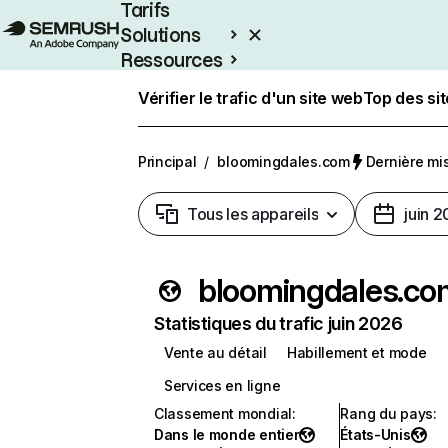
Tarifs
Solutions
Ressources
Entreprises
Vérifier le trafic d'un site web
Top des si
Principal
/
bloomingdales.com
Dernière mise
Tous les appareils
juin 
bloomingdales.co
Statistiques du trafic juin 2026
Vente au détail
Habillement et mode
Services en ligne
Classement mondial
:
Rang du pays
:
Dans le monde entier
États-Unis