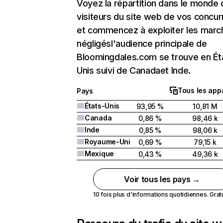
Voyez la répartition dans le monde
visiteurs du site web de vos concur
et commencez à exploiter les marc
négligésl'audience principale de
Bloomingdales.com se trouve en Ét
Unis suivi de Canadaet Inde.
Tous les appa
Pays
États-Unis
93,95 %
10,81 M
Canada
0,86 %
98,46 k
Inde
0,85 %
98,06 k
Royaume-Uni
0,69 %
79,15 k
Mexique
0,43 %
49,36 k
Voir tous les pays →
10 fois plus d'informations quotidiennes. Gratui