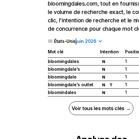
bloomingdales.com, tout en fournis
le volume de recherche exact, le co
clic, l'intention de recherche et le n
de concurrence pour chaque mot cl
États-Unis
juin 2026
Mot clé
Intention
Positi
bloomingdales
1
N
bloomingdale's
1
N
bloomingdale
1
N
bloomingdale's outlet
1
N
T
bloomindales
1
N
Voir tous les mots clés →