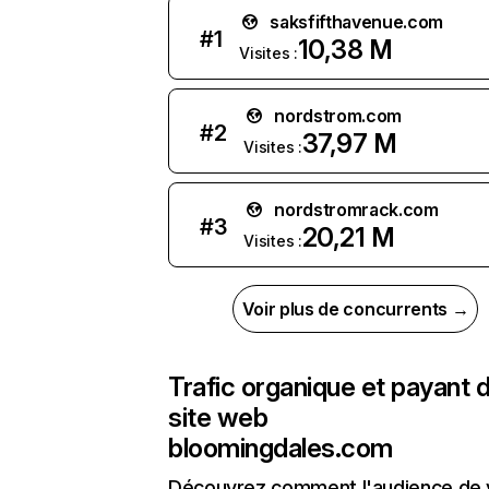
saksfifthavenue.com
#
1
10,38 M
Visites :
nordstrom.com
#
2
37,97 M
Visites :
nordstromrack.com
#
3
20,21 M
Visites :
Voir plus de concurrents →
Trafic organique et payant 
site web
bloomingdales.com
Découvrez comment l'audience de 