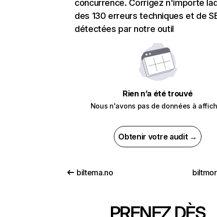
concurrence. Corrigez n'importe laq
des 130 erreurs techniques et de 
détectées par notre outil
Rien n’a été trouvé
Nous n'avons pas de données à affich
Obtenir votre audit →
biltema.no
biltmo
PRENEZ DÈS