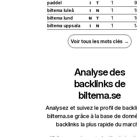
paddel
1
9
I
T
biltema luleå
1
1
I
N
biltema lund
1
1
N
T
biltema uppsala
1
1
I
N
Voir tous les mots clés →
Analyse des
backlinks de
biltema.se
Analysez et suivez le profil de backl
biltema.se grâce à la base de donn
backlinks la plus rapide du marc