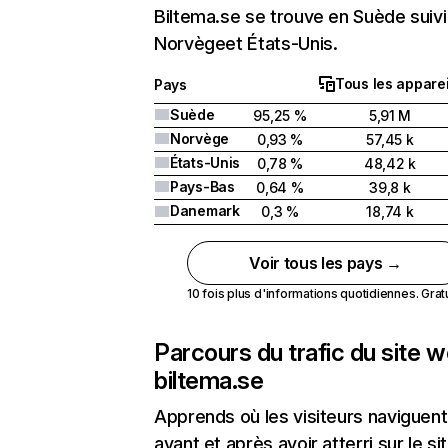
Biltema.se se trouve en Suède suivi
Norvègeet États-Unis.
Tous les apparei
Pays
Suède
95,25 %
5,91 M
Norvège
0,93 %
57,45 k
États-Unis
0,78 %
48,42 k
Pays-Bas
0,64 %
39,8 k
Danemark
0,3 %
18,74 k
Voir tous les pays →
10 fois plus d'informations quotidiennes. Gratui
Parcours du trafic du site 
biltema.se
Apprends où les visiteurs naviguent
avant et après avoir atterri sur le si