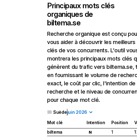
Principaux mots clés
organiques de
biltema.se
Recherche organique
est conçu pou
vous aider à découvrir les meilleur
clés de vos concurrents. L'outil vou
montrera les principaux mots clés q
génèrent du trafic vers biltema.se, 
en fournissant le volume de recher
exact, le coût par clic, l'intention de
recherche et le niveau de concurre
pour chaque mot clé.
Suède
juin 2026
Mot clé
Intention
Position
V
biltema
1
1
N