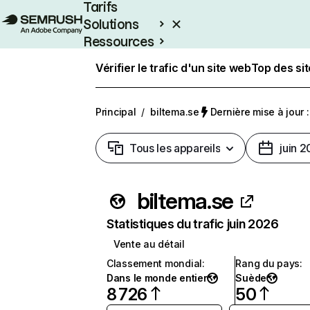
Tarifs
Solutions
Ressources
Entreprises
Vérifier le trafic d'un site web
Top des si
Principal
/
biltema.se
Dernière mise à jour :
Tous les appareils
juin 
biltema.se
Statistiques du trafic juin 2026
Vente au détail
Classement mondial
:
Rang du pays
:
Dans le monde entier
Suède
8 726
50