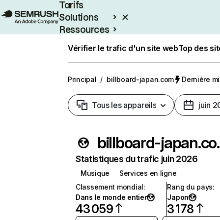
Tarifs
Solutions
Ressources
Entreprises
Vérifier le trafic d'un site web
Top des si
Principal
/
billboard-japan.com
Dernière mis
Tous les appareils
juin 
billbo
Statistiques du trafic juin 2026
Musique
Services en ligne
Classement mondial
:
Rang du pays
:
Dans le monde entier
Japon
43 059
3 178