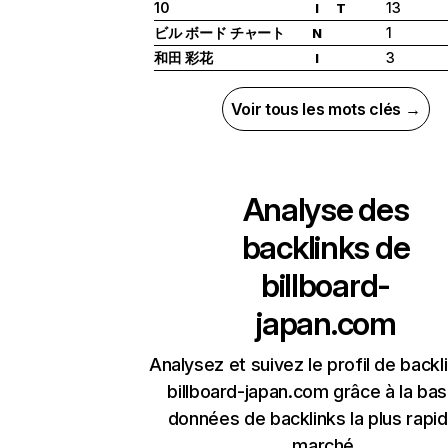
10
13
I
T
ビル ボード チャート
1
N
和田 彩花
3
I
Voir tous les mots clés →
Analyse des
backlinks de
billboard-
japan.com
Analysez et suivez le profil de backl
billboard-japan.com grâce à la ba
données de backlinks la plus rapi
marché.