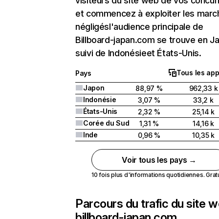
visiteurs du site web de vos concur
et commencez à exploiter les marc
négligésl'audience principale de
Billboard-japan.com se trouve en J
suivi de Indonésieet États-Unis.
Tous les app
Pays
Japon
88,97 %
962,33 k
Indonésie
3,07 %
33,2 k
États-Unis
2,32 %
25,14 k
Corée du Sud
1,31 %
14,16 k
Inde
0,96 %
10,35 k
Voir tous les pays →
10 fois plus d'informations quotidiennes. Gratui
Parcours du trafic du site 
billboard-japan.com