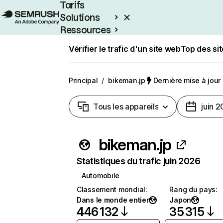
Tarifs
Solutions
Ressources
Entreprises
Vérifier le trafic d'un site web
Top des si
Principal
/
bikeman.jp
Dernière mise à jour :
Tous les appareils
juin 
bikeman.jp
Statistiques du trafic juin 2026
Automobile
Classement mondial
:
Rang du pays
:
Dans le monde entier
Japon
446 132
35 315