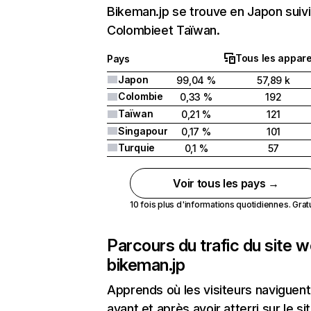
Bikeman.jp se trouve en Japon suiv
Colombieet Taïwan.
Tous les appare
Pays
Japon
99,04 %
57,89 k
Colombie
0,33 %
192
Taïwan
0,21 %
121
Singapour
0,17 %
101
Turquie
0,1 %
57
Voir tous les pays →
10 fois plus d'informations quotidiennes. Gratui
Parcours du trafic du site 
bikeman.jp
Apprends où les visiteurs naviguent
avant et après avoir atterri sur le si