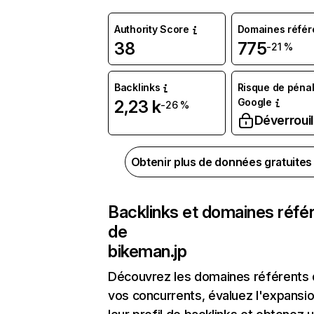
Authority Score
Domaines référ
38
775
-21 %
Backlinks
Risque de pénal
Google
2,23 k
-26 %
Déverrouil
Obtenir plus de données gratuite
Backlinks et domaines réfé
de
bikeman.jp
Découvrez les domaines référents
vos concurrents, évaluez l'expansi