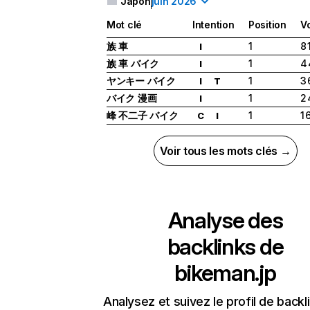
Japon
juin 2026
Mot clé
Intention
Position
V
族 車
1
8 
I
族 車 バイク
1
4
I
ヤンキー バイク
1
3
I
T
バイク 漫画
1
2
I
峰 不二子 バイク
1
1 
C
I
Voir tous les mots clés →
Analyse des
backlinks de
bikeman.jp
Analysez et suivez le profil de backl