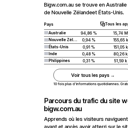
Bigw.com.au se trouve en Australie 
de Nouvelle Zélandeet États-Unis.
Tous les ap
Pays
Australie
94,86 %
15,74 M
Nouvelle Zélande
0,94 %
155,65 
États-Unis
0,91 %
151,05 k
Inde
0,48 %
80,26 k
Philippines
0,31 %
51,59 k
Voir tous les pays →
10 fois plus d'informations quotidiennes. Gratui
Parcours du trafic du site 
bigw.com.au
Apprends où les visiteurs naviguent
avant et après avoir atterri sur le si