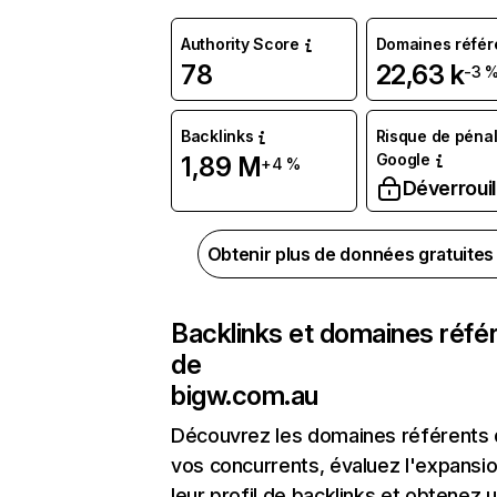
Authority Score
Domaines référ
78
22,63 k
-3 
Backlinks
Risque de pénal
Google
1,89 M
+4 %
Déverrouil
Obtenir plus de données gratuite
Backlinks et domaines réfé
de
bigw.com.au
Découvrez les domaines référents
vos concurrents, évaluez l'expansi
leur profil de backlinks et obtenez 