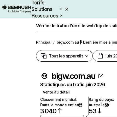
Tarifs
Solutions
Ressources
Entreprises
Vérifier le trafic d'un site web
Top des si
Principal
/
bigw.com.au
Dernière mise à jour
Tous les appareils
juin 
bigw.com.au
Statistiques du trafic juin 2026
Vente au détail
Classement mondial
:
Rang du pays
:
Dans le monde entier
Australie
3 040
53