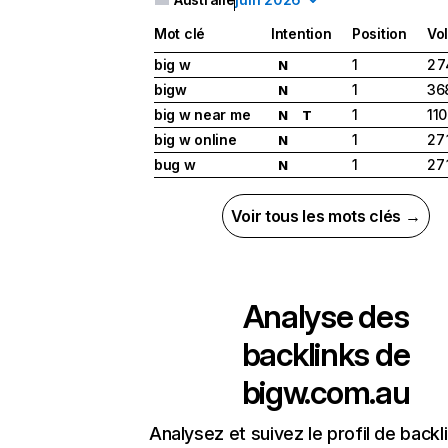
Mot clé
Intention
Position
Vo
big w
1
2 
N
bigw
1
36
N
big w near me
1
110
N
T
big w online
1
27
N
bug w
1
27
N
Voir tous les mots clés →
Analyse des
backlinks de
bigw.com.au
Analysez et suivez le profil de backl