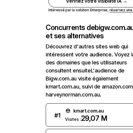
Vérifiez votre visibilité IA →
Intéressé par la solution Enterprise,
réservez un
Concurrents de
bigw.com.a
et ses alternatives
Découvrez d'autres sites web qui
intéressent votre audience. Voyez la
des domaines que les utilisateurs
consultent ensuiteL'audience de
Bigw.com.au visite également
kmart.com.au, suivi de amazon.com
harveynorman.com.au.
kmart.com.au
#
1
29,07 M
Visites :