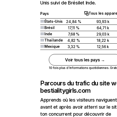
Unis suivi de Brésilet Inde.
Tous les appare
Pays
États-Unis
24,84 %
93,93 k
Brésil
17,11 %
64,71 k
Inde
7,68 %
29,03 k
Thaïlande
4,82 %
18,22 k
Mexique
3,32 %
12,56 k
Voir tous les pays →
10 fois plus d'informations quotidiennes. Gratui
Parcours du trafic du site 
bestialitygirls.com
Apprends où les visiteurs naviguent
avant et après avoir atterri sur le si
ton concurrent pour découvrir de