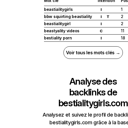
Mot clé
Intention
Pos
beastialitygirls
1
I
bbw squirting beastiality
2
I
T
beastialitygirl
2
I
beastyality videos
11
C
bestiality porn
18
I
Voir tous les mots clés →
Analyse des
backlinks de
bestialitygirls.com
Analysez et suivez le profil de backl
bestialitygirls.com grâce à la bas