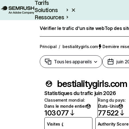
Tarifs
Solutions
Ressources
Entreprises
Vérifier le trafic d'un site web
Top des si
Principal
/
bestialitygirls.com
Dernière mise 
Tous les appareils
juin 
bestialitygirls.com
Statistiques du trafic juin 2026
Classement mondial
:
Rang du pays
:
Dans le monde entier
États-Unis
103 077
77 522
Visites
Authority Score