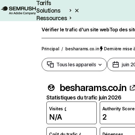
Tarifs
Solutions
Ressources
Entreprises
Vérifier le trafic d'un site web
Top des si
Principal
/
besharams.co.in
Dernière mise à 
Tous les appareils
juin 
besharams.co.in
Statistiques du trafic juin 2026
Visites
Authority Score
N/A
2
Coût du trafic
Dépenses