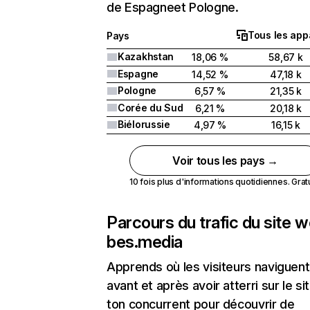
de Espagneet Pologne.
Tous les app
Pays
Kazakhstan
18,06 %
58,67 k
Espagne
14,52 %
47,18 k
Pologne
6,57 %
21,35 k
Corée du Sud
6,21 %
20,18 k
Biélorussie
4,97 %
16,15 k
Voir tous les pays →
10 fois plus d'informations quotidiennes. Gratui
Parcours du trafic du site 
bes.media
Apprends où les visiteurs naviguent
avant et après avoir atterri sur le si
ton concurrent pour découvrir de