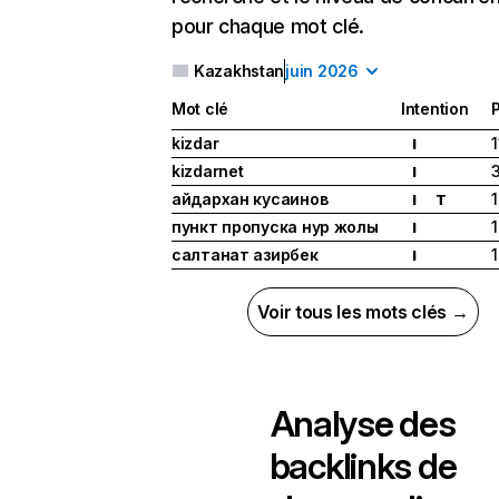
pour chaque mot clé.
Kazakhstan
juin 2026
Mot clé
Intention
P
kizdar
1
I
kizdarnet
I
айдархан кусаинов
1
I
T
пункт пропуска нур жолы
1
I
салтанат азирбек
1
I
Voir tous les mots clés →
Analyse des
backlinks de