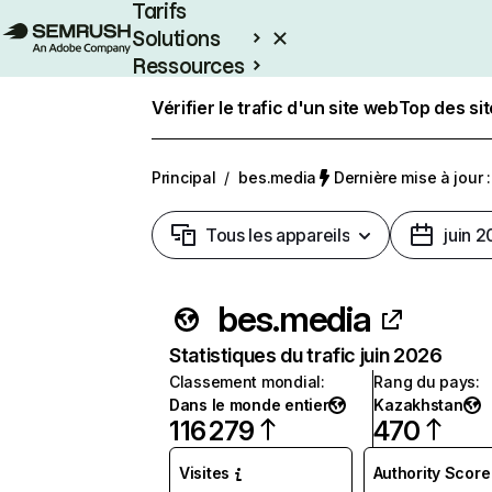
Tarifs
Solutions
Ressources
Entreprises
Vérifier le trafic d'un site web
Top des si
Principal
/
bes.media
Dernière mise à jour :
Tous les appareils
juin 
bes.media
Statistiques du trafic juin 2026
Classement mondial
:
Rang du pays
:
Dans le monde entier
Kazakhstan
116 279
470
Visites
Authority Score