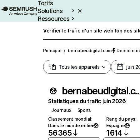
Tarifs
Solutions
Ressources
Entreprises
Vérifier le trafic d'un site web
Top des si
Principal
/
bernabeudigital.com
Dernière mi
Tous les appareils
juin 
bernabeudigita
Statistiques du trafic juin 2026
Journaux
Sports
Classement mondial
:
Rang du pays
:
Dans le monde entier
Espagne
56 365
1 614