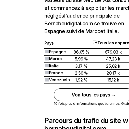
visiteurs du site web de vos concur
et commencez à exploiter les marc
négligésl'audience principale de
Bernabeudigital.com se trouve en
Espagne suivi de Marocet Italie.
Tous les appare
Pays
Espagne
86,05 %
679,03 k
Maroc
5,99 %
47,23 k
Italie
3,17 %
25,02 k
France
2,56 %
20,17 k
Venezuela
1,92 %
15,12 k
Voir tous les pays →
10 fois plus d'informations quotidiennes. Gratui
Parcours du trafic du site 
bernabeudigital.com