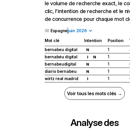
le volume de recherche exact, le co
clic, l'intention de recherche et le n
de concurrence pour chaque mot cl
Espagne
juin 2026
Mot clé
Intention
Position
bernabeu digital
1
N
bernabéu digital
1
I
N
bernabeudigital
1
N
diario bernabeu
1
N
wirtz real madrid
1
I
Voir tous les mots clés →
Analyse des