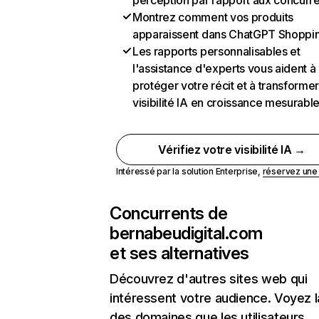
perception par rapport aux concurr
Montrez comment vos produits
apparaissent dans ChatGPT Shoppi
Les rapports personnalisables et
l'assistance d'experts vous aident à
protéger votre récit et à transformer
visibilité IA en croissance mesurabl
Vérifiez votre visibilité IA →
Intéressé par la solution Enterprise,
réservez un
Concurrents de
bernabeudigital.com
et ses alternatives
Découvrez d'autres sites web qui
intéressent votre audience. Voyez la
des domaines que les utilisateurs