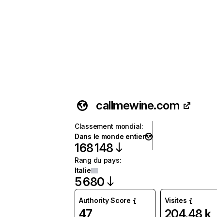
callmewine.com
Classement mondial
:
Dans le monde entier
168 148
Rang du pays
:
Italie
5 680
Authority Score
Visites
47
204,48 k