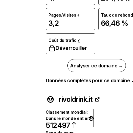
Pages/Visites
Taux de rebond
3,2
66,46 %
Coût du trafic
Déverrouiller
Analyser ce domaine →
Données complètes pour ce domaine
rivoldrink.it
Classement mondial
:
Dans le monde entier
512 497
Rang du pays
: