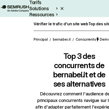
Tarifs
Solutions
Ressources
Entreprises
Vérifier le trafic d'un site web
Top des si
Principal
/
bernabei.it
/
Concurrents
Derni
Top 3 des
concurrents de
bernabei.it et de
ses alternatives
Découvrez comment l'audience d
principaux concurrents navigue sur 
afin d'adapter parfaitement l'expéri