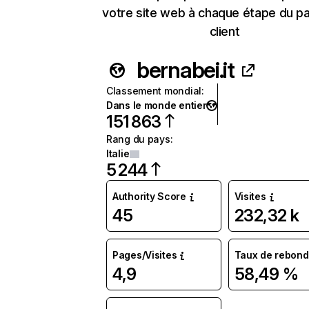
votre site web à chaque étape du p
client
bernabei.it
Classement mondial
:
Dans le monde entier
151 863
Rang du pays
:
Italie
5 244
Authority Score
Visites
45
232,32 k
Pages/Visites
Taux de rebond
4,9
58,49 %