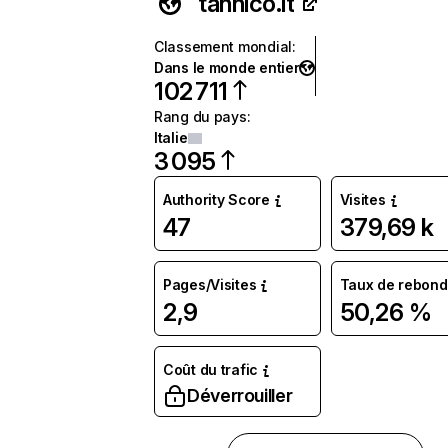
tannico.it
Classement mondial
:
Dans le monde entier
102 711
Rang du pays
:
Italie
3 095
Authority Score
Visites
47
379,69 k
Pages/Visites
Taux de rebond
2,9
50,26 %
Coût du trafic
Déverrouiller