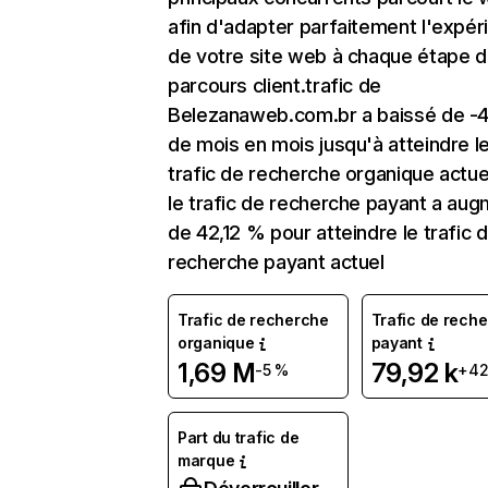
afin d'adapter parfaitement l'expér
de votre site web à chaque étape d
parcours client.trafic de
Belezanaweb.com.br a baissé de -
de mois en mois jusqu'à atteindre l
trafic de recherche organique actuel
le trafic de recherche payant a au
de 42,12 % pour atteindre le trafic 
recherche payant actuel
Trafic de recherche
Trafic de rech
organique
payant
1,69 M
79,92 k
-5 %
+42
Part du trafic de
marque