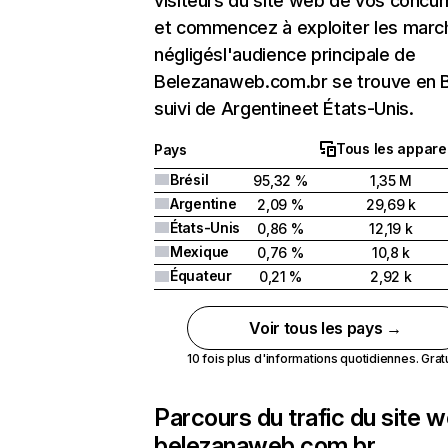
visiteurs du site web de vos concur
et commencez à exploiter les marc
négligésl'audience principale de
Belezanaweb.com.br se trouve en B
suivi de Argentineet États-Unis.
Tous les apparei
Pays
Brésil
95,32 %
1,35 M
Argentine
2,09 %
29,69 k
États-Unis
0,86 %
12,19 k
Mexique
0,76 %
10,8 k
Équateur
0,21 %
2,92 k
Voir tous les pays →
10 fois plus d'informations quotidiennes. Gratui
Parcours du trafic du site 
belezanaweb.com.br