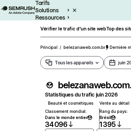
Tarifs
Solutions
Ressources
Entreprises
Vérifier le trafic d'un site web
Top des si
Principal
/
belezanaweb.com.br
Dernière mi
Tous les appareils
juin 
bel
Statistiques du trafic juin 2026
Beauté et cosmétiques
Vente au détail
Classement mondial
:
Rang du pays
:
Dans le monde entier
Brésil
34 096
1 395