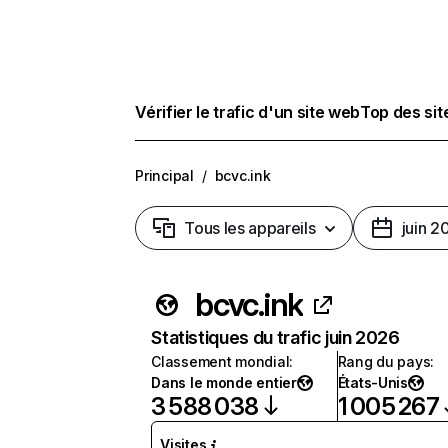
Vérifier le trafic d'un site web
Top des si
Principal
/
bcvc.ink
Tous les appareils
juin 2
bcvc.ink
Statistiques du trafic juin 2026
Classement mondial
:
Rang du pays
:
Dans le monde entier
États-Unis
3 588 038
1 005 267
Visites