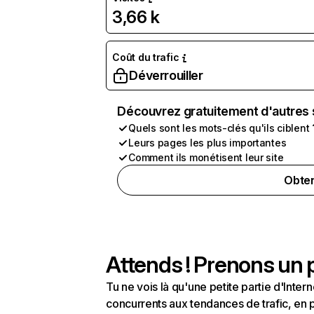
3,66 k
Coût du trafic
Déverrouiller
Découvrez gratuitement d'autres 
Quels sont les mots-clés qu'ils ciblent 
Leurs pages les plus importantes
Comment ils monétisent leur site
Obten
Attends ! Prenons un p
Tu ne vois là qu'une petite partie d'Int
concurrents aux tendances de trafic, en pa