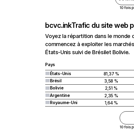
10 fois 
bcvc.ink
Trafic du site web 
Voyez la répartition dans le monde 
commencez à exploiter les marchés n
États-Unis suivi de Brésilet Bolivie.
Pays
États-Unis
81,37 %
Brésil
3,58 %
Bolivie
2,51 %
Argentine
2,35 %
Royaume-Uni
1,64 %
10 fois 