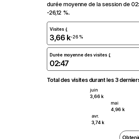
durée moyenne de la session de 02:4
-26,12 %.
Visites
3,66 k
-26 %
Durée moyenne des visites
02:47
Total des visites durant les 3 dernie
juin
3,66 k
mai
4,96 k
avr.
3,74 k
Obteni