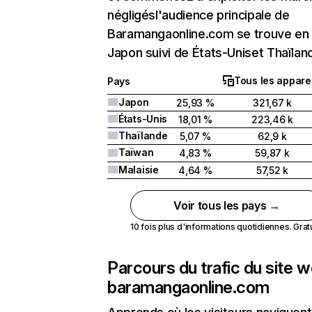
négligésl'audience principale de
Baramangaonline.com se trouve en
Japon suivi de États-Uniset Thaïlan
Tous les apparei
Pays
Japon
25,93 %
321,67 k
États-Unis
18,01 %
223,46 k
Thaïlande
5,07 %
62,9 k
Taïwan
4,83 %
59,87 k
Malaisie
4,64 %
57,52 k
Voir tous les pays →
10 fois plus d'informations quotidiennes. Gratui
Parcours du trafic du site 
baramangaonline.com