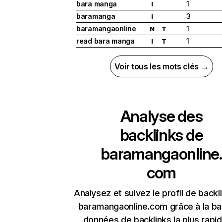
bara manga
1
I
baramanga
3
I
baramangaonline
1
N
T
read bara manga
1
I
T
Voir tous les mots clés →
Analyse des
backlinks de
baramangaonline.
com
Analysez et suivez le profil de backl
baramangaonline.com grâce à la b
données de backlinks la plus rapi