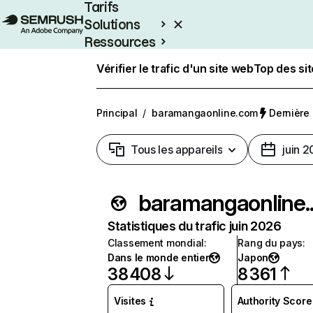
Tarifs
Solutions
Ressources
Entreprises
Vérifier le trafic d'un site web
Top des si
Principal
/
baramangaonline.com
Dernière 
Tous les appareils
juin 
bara
Statistiques du trafic juin 2026
Classement mondial
:
Rang du pays
:
Dans le monde entier
Japon
38 408
8 361
Visites
Authority Score