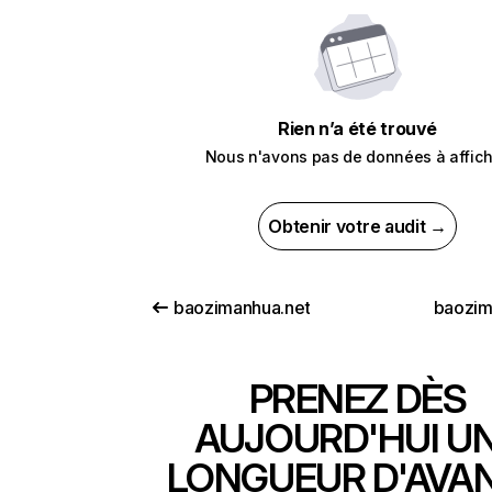
Rien n’a été trouvé
Nous n'avons pas de données à affich
Obtenir votre audit →
baozimanhua.net
baozi
PRENEZ DÈS
AUJOURD'HUI U
LONGUEUR D'AVA