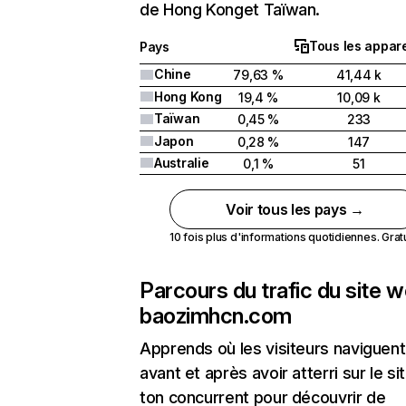
de Hong Konget Taïwan.
Tous les appare
Pays
Chine
79,63 %
41,44 k
Hong Kong
19,4 %
10,09 k
Taïwan
0,45 %
233
Japon
0,28 %
147
Australie
0,1 %
51
Voir tous les pays →
10 fois plus d'informations quotidiennes. Gratui
Parcours du trafic du site 
baozimhcn.com
Apprends où les visiteurs naviguent
avant et après avoir atterri sur le si
ton concurrent pour découvrir de