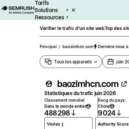
Tarifs
Solutions
Ressources
Entreprises
Vérifier le trafic d'un site web
Top des si
Principal
/
baozimhcn.com
Dernière mise à j
Tous les appareils
juin 
baozimhcn.com
Statistiques du trafic juin 2026
Classement mondial
:
Rang du pays
:
Dans le monde entier
Chine
488 298
9 024
Visites
Authority Score