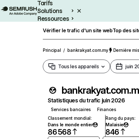
Tarifs
Solutions
Ressources
Entreprises
Vérifier le trafic d'un site web
Top des si
Principal
/
bankrakyat.com.my
Dernière mise
Tous les appareils
juin 
bankrakyat.com.m
Statistiques du trafic juin 2026
Services bancaires
Finances
Classement mondial
:
Rang du pays
:
Dans le monde entier
Malaisie
86 568
846