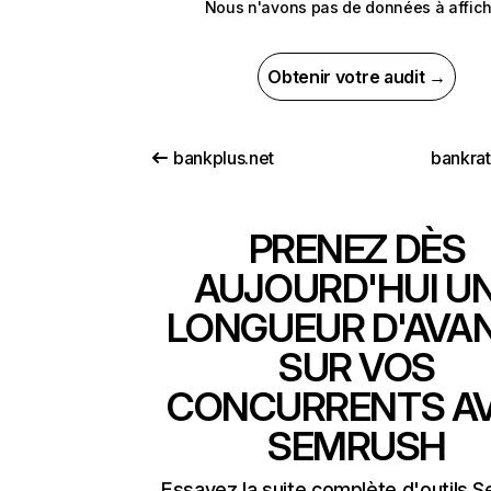
Nous n'avons pas de données à affich
Obtenir votre audit →
bankplus.net
bankra
PRENEZ DÈS
AUJOURD'HUI U
LONGUEUR D'AVA
SUR VOS
CONCURRENTS A
SEMRUSH
Essayez la suite complète d'outils 