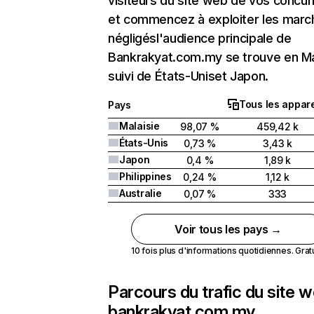
visiteurs du site web de vos concur
et commencez à exploiter les marc
négligésl'audience principale de
Bankrakyat.com.my se trouve en Ma
suivi de États-Uniset Japon.
Tous les appare
Pays
Malaisie
98,07 %
459,42 k
États-Unis
0,73 %
3,43 k
Japon
0,4 %
1,89 k
Philippines
0,24 %
1,12 k
Australie
0,07 %
333
Voir tous les pays →
10 fois plus d'informations quotidiennes. Gratui
Parcours du trafic du site 
bankrakyat.com.my