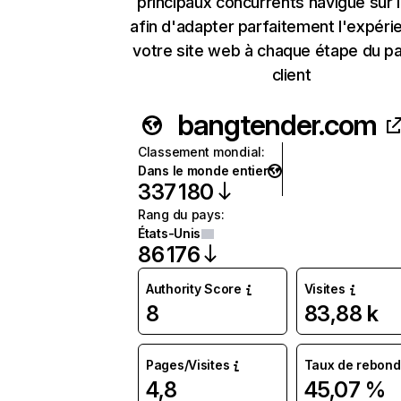
principaux concurrents navigue sur 
afin d'adapter parfaitement l'expéri
votre site web à chaque étape du p
client
bangtender.com
Classement mondial
:
Dans le monde entier
337 180
Rang du pays
:
États-Unis
86 176
Authority Score
Visites
8
83,88 k
Pages/Visites
Taux de rebond
4,8
45,07 %