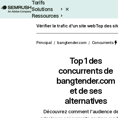
Tarifs
Solutions
Ressources
Entreprises
Vérifier le trafic d'un site web
Top des si
Principal
/
bangtender.com
/
Concurrents
Top 1 des
concurrents de
bangtender.com
et de ses
alternatives
Découvrez comment l'audience d