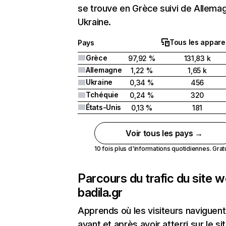
se trouve en Grèce suivi de Allema
Ukraine.
Tous les apparei
Pays
Grèce
97,92 %
131,83 k
Allemagne
1,22 %
1,65 k
Ukraine
0,34 %
456
Tchéquie
0,24 %
320
États-Unis
0,13 %
181
Voir tous les pays →
10 fois plus d'informations quotidiennes. Gratui
Parcours du trafic du site 
badila.gr
Apprends où les visiteurs naviguent
avant et après avoir atterri sur le si