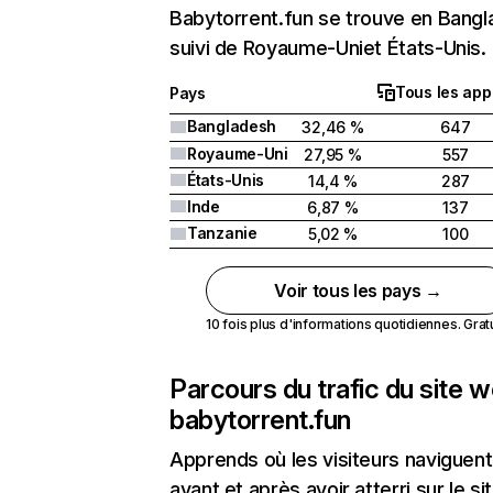
Babytorrent.fun se trouve en Bang
suivi de Royaume-Uniet États-Unis.
Tous les app
Pays
Bangladesh
32,46 %
647
Royaume-Uni
27,95 %
557
États-Unis
14,4 %
287
Inde
6,87 %
137
Tanzanie
5,02 %
100
Voir tous les pays →
10 fois plus d'informations quotidiennes. Gratui
Parcours du trafic du site 
babytorrent.fun
Apprends où les visiteurs naviguent
avant et après avoir atterri sur le si