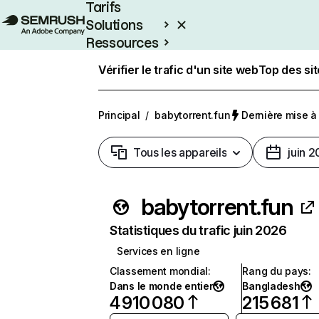
Tarifs
Solutions
Ressources
Entreprises
Vérifier le trafic d'un site web
Top des si
Principal
/
babytorrent.fun
Dernière mise à j
Tous les appareils
juin 
babytorrent.fun
Statistiques du trafic juin 2026
Services en ligne
Classement mondial
:
Rang du pays
:
Dans le monde entier
Bangladesh
4 910 080
215 681