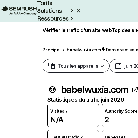
Tarifs
Solutions
Ressources
Entreprises
Vérifier le trafic d'un site web
Top des si
Principal
/
babelwuxia.com
Dernière mise à 
Tous les appareils
juin 
babelwuxia.com
Statistiques du trafic juin 2026
Visites
Authority Score
N/A
2
Coût du trafic
Dépenses