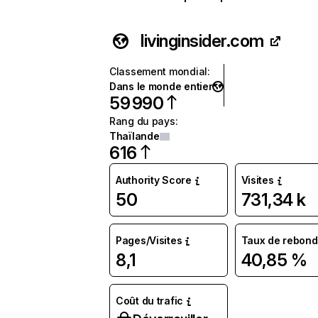
livinginsider.com
Classement mondial
:
Dans le monde entier
59 990
Rang du pays
:
Thaïlande
616
Authority Score
Visites
50
731,34 k
Pages/Visites
Taux de rebond
8,1
40,85 %
Coût du trafic