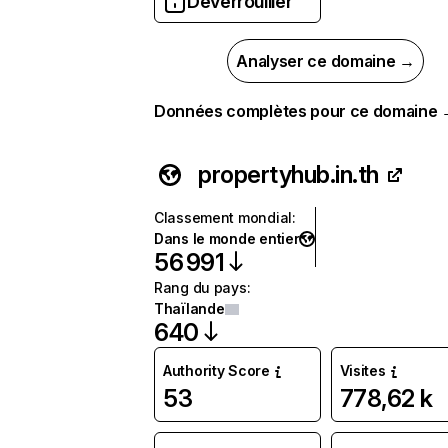
Déverrouiller
Analyser ce domaine →
Données complètes pour ce domaine
propertyhub.in.th
Classement mondial
:
Dans le monde entier
56 991
Rang du pays
:
Thaïlande
640
Authority Score
Visites
53
778,62 k