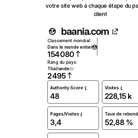
votre site web à chaque étape du p
client
baania.com
Classement mondial
:
Dans le monde entier
154 080
Rang du pays
:
Thaïlande
2 495
Authority Score
Visites
48
228,15 k
Pages/Visites
Taux de rebond
3,4
52,88 %