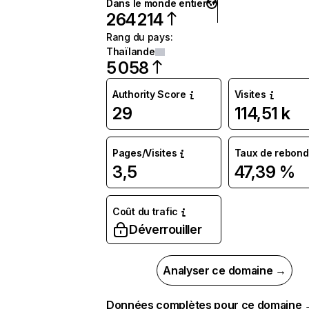
Dans le monde entier
264 214
Rang du pays
:
Thaïlande
5 058
Authority Score
Visites
29
114,51 k
Pages/Visites
Taux de rebond
3,5
47,39 %
Coût du trafic
Déverrouiller
Analyser ce domaine →
Données complètes pour ce domaine