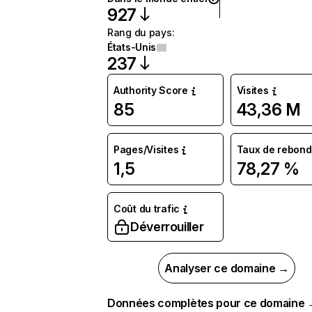
927
Rang du pays
:
États-Unis
237
Authority Score
Visites
85
43,36 M
Pages/Visites
Taux de rebond
1,5
78,27 %
Coût du trafic
Déverrouiller
Analyser ce domaine →
Données complètes pour ce domaine