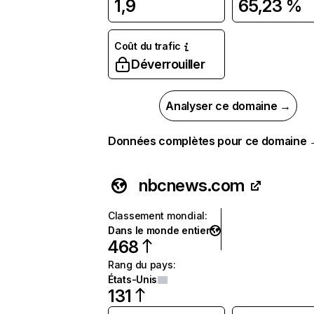
1,9
65,23 %
Coût du trafic
Déverrouiller
Analyser ce domaine →
Données complètes pour ce domaine
nbcnews.com
Classement mondial
:
Dans le monde entier
468
Rang du pays
:
États-Unis
131