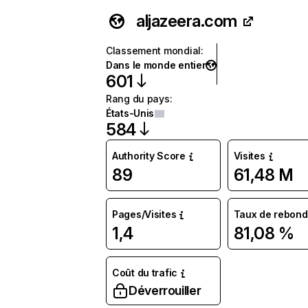
aljazeera.com
Classement mondial
:
Dans le monde entier
601
Rang du pays
:
États-Unis
584
Authority Score
Visites
89
61,48 M
Pages/Visites
Taux de rebond
1,4
81,08 %
Coût du trafic
Déverrouiller