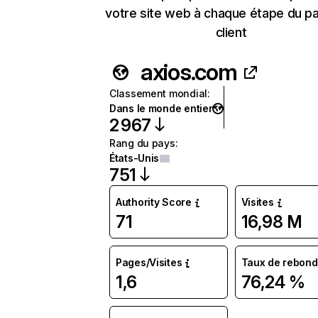
votre site web à chaque étape du p
client
axios.com
Classement mondial
:
Dans le monde entier
2 967
Rang du pays
:
États-Unis
751
Authority Score
Visites
71
16,98 M
Pages/Visites
Taux de rebond
1,6
76,24 %