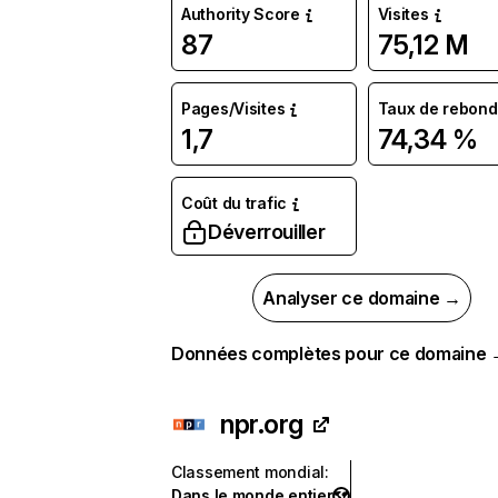
Authority Score
Visites
87
75,12 M
Pages/Visites
Taux de rebond
1,7
74,34 %
Coût du trafic
Déverrouiller
Analyser ce domaine →
Données complètes pour ce domaine
npr.org
Classement mondial
:
Dans le monde entier