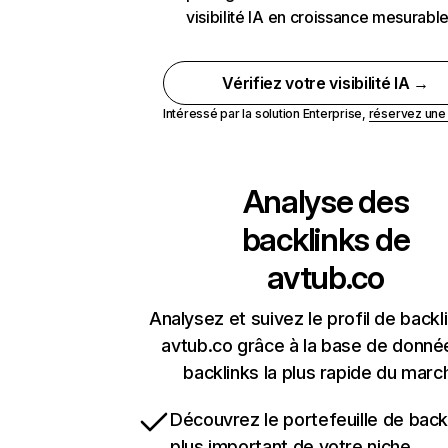
visibilité IA en croissance mesurabl
Vérifiez votre visibilité IA →
Intéressé par la solution Enterprise,
réservez un
Analyse des
backlinks de
avtub.co
Analysez et suivez le profil de backl
avtub.co grâce à la base de donné
backlinks la plus rapide du marc
Découvrez le portefeuille de backl
plus important de votre niche