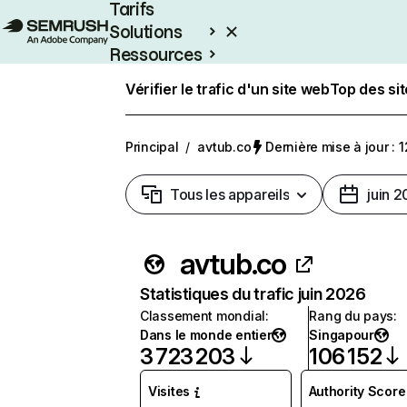
Tarifs
Solutions
Ressources
Entreprises
Vérifier le trafic d'un site web
Top des si
Principal
/
avtub.co
Dernière mise à jour : 1
Tous les appareils
juin 
avtub.co
Statistiques du trafic juin 2026
Classement mondial
:
Rang du pays
:
Dans le monde entier
Singapour
3 723 203
106 152
Visites
Authority Score