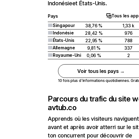
Indonésieet États-Unis.
Tous les app
Pays
Singapour
38,76 %
1,33 k
Indonésie
28,42 %
976
États-Unis
22,95 %
788
Allemagne
9,81 %
337
Royaume-Uni
0,06 %
2
Voir tous les pays →
10 fois plus d'informations quotidiennes. Gratui
Parcours du trafic du site 
avtub.co
Apprends où les visiteurs naviguent
avant et après avoir atterri sur le si
ton concurrent pour découvrir de