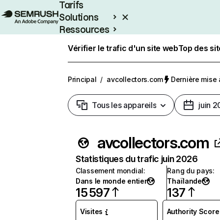
Tarifs
Solutions
Ressources
Entreprises
Vérifier le trafic d'un site web
Top des si
Principal
/
avcollectors.com
Dernière mise à
Tous les appareils
juin 
avcollectors.com
Statistiques du trafic juin 2026
Classement mondial
:
Rang du pays
:
Dans le monde entier
Thaïlande
15 597
137
Visites
Authority Score