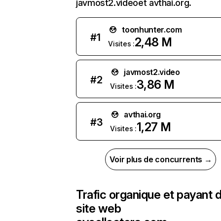
javmost2.videoet avthai.org.
toonhunter.com
#
1
2,48 M
Visites :
javmost2.video
#
2
3,86 M
Visites :
avthai.org
#
3
1,27 M
Visites :
Voir plus de concurrents →
Trafic organique et payant 
site web