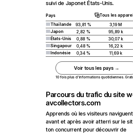
suivi de Japonet États-Unis.
Tous les apparei
Pays
Thaïlande
93,81 %
3,19 M
Japon
2,82 %
95,89 k
États-Unis
0,88 %
30,07 k
Singapour
0,48 %
16,22 k
Indonésie
0,34 %
11,69 k
Voir tous les pays →
10 fois plus d'informations quotidiennes. Gratui
Parcours du trafic du site 
avcollectors.com
Apprends où les visiteurs naviguent
avant et après avoir atterri sur le si
ton concurrent pour découvrir de