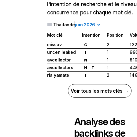
l'intention de recherche et le nivea
concurrence pour chaque mot clé.
Thaïlande
juin 2026
Mot clé
Intention
Position
Vo
missav
2
1 2
C
uncen leaked
1
9 9
I
avcollector
1
8 1
N
avcollectors
1
4 4
N
T
ria yamate
2
14 
I
Voir tous les mots clés →
Analyse des
backlinks de