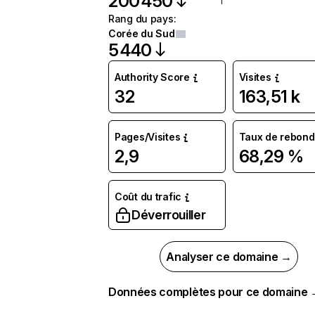
200 450
Rang du pays
:
Corée du Sud
5 440
Authority Score
Visites
32
163,51 k
Pages/Visites
Taux de rebond
2,9
68,29 %
Coût du trafic
Déverrouiller
Analyser ce domaine →
Données complètes pour ce domaine