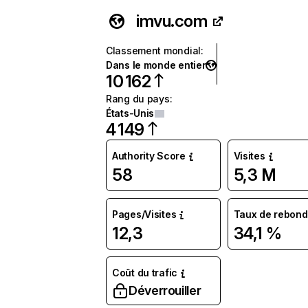
imvu.com
Classement mondial
:
Dans le monde entier
10 162
Rang du pays
:
États-Unis
4 149
Authority Score
Visites
58
5,3 M
Pages/Visites
Taux de rebond
12,3
34,1 %
Coût du trafic
Déverrouiller