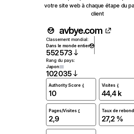
votre site web à chaque étape du p
client
avbye.com
Classement mondial
:
Dans le monde entier
552 573
Rang du pays
:
Japon
102 035
Authority Score
Visites
10
44,4 k
Pages/Visites
Taux de rebond
2,9
27,2 %