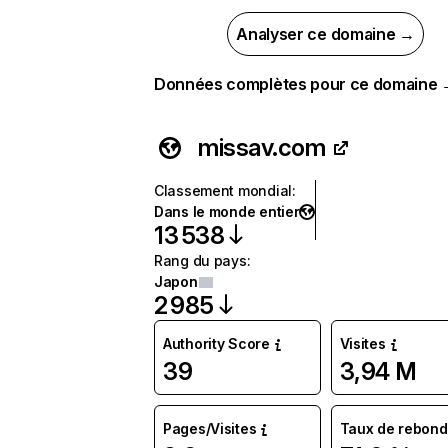
Analyser ce domaine →
Données complètes pour ce domaine
missav.com
Classement mondial
:
Dans le monde entier
13 538
Rang du pays
:
Japon
2 985
Authority Score
Visites
39
3,94 M
Pages/Visites
Taux de rebond