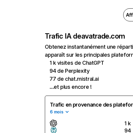
Aff
Trafic IA de
avatrade.com
Obtenez instantanément une réparti
apparaît sur les principales platefor
1 k visites de ChatGPT
94 de Perplexity
77 de chat.mistral.ai
...et plus encore !
Trafic en provenance des platefor
6 mois
1 k
94