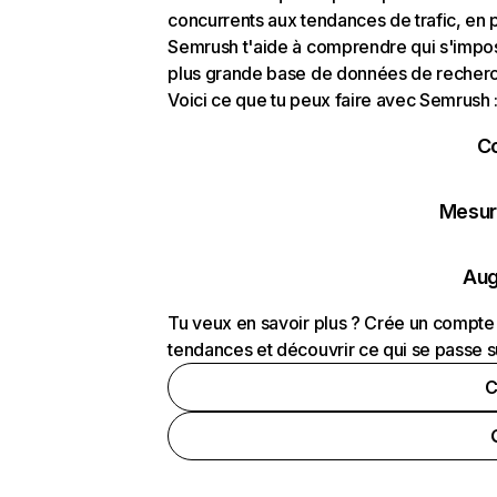
concurrents aux tendances de trafic, en pa
Semrush t'aide à comprendre qui s'impose
plus grande base de données de recherch
Voici ce que tu peux faire avec Semrush 
C
Mesure
Aug
Tu veux en savoir plus ? Crée un compte 
tendances et découvrir ce qui se passe s
C