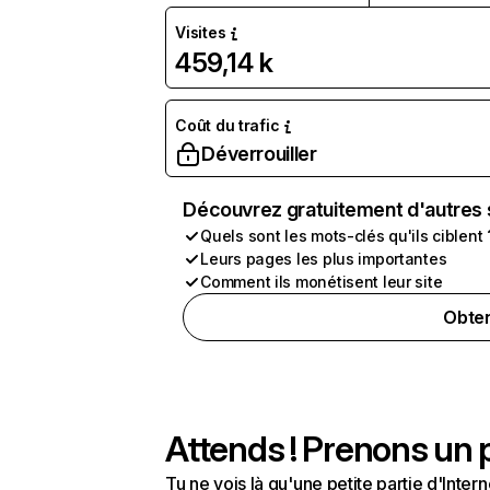
Visites
459,14 k
Coût du trafic
Déverrouiller
Découvrez gratuitement d'autres 
Quels sont les mots-clés qu'ils ciblent 
Leurs pages les plus importantes
Comment ils monétisent leur site
Obten
Attends ! Prenons un p
Tu ne vois là qu'une petite partie d'Int