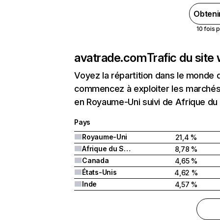
Obteni
10 fois 
avatrade.com
Trafic du site
Voyez la répartition dans le monde 
commencez à exploiter les marchés 
en Royaume-Uni suivi de Afrique du
Pays
Royaume-Uni
21,4 %
Afrique du Sud
8,78 %
Canada
4,65 %
États-Unis
4,62 %
Inde
4,57 %