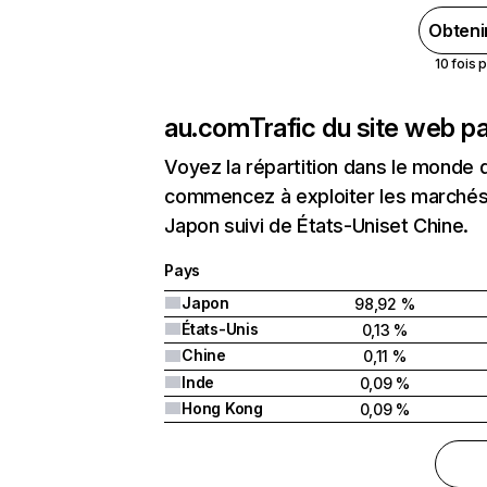
Obteni
10 fois 
au.com
Trafic du site web p
Voyez la répartition dans le monde 
commencez à exploiter les marchés 
Japon suivi de États-Uniset Chine.
Pays
Japon
98,92 %
États-Unis
0,13 %
Chine
0,11 %
Inde
0,09 %
Hong Kong
0,09 %