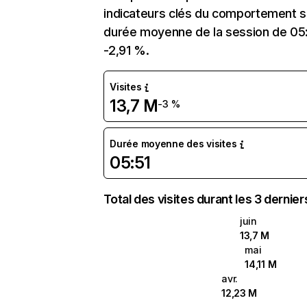
indicateurs clés du comportement sur
durée moyenne de la session de 05:5
-2,91 %.
Visites
13,7 M
-3 %
Durée moyenne des visites
05:51
Total des visites durant les 3 dernie
juin
13,7 M
mai
14,11 M
avr.
12,23 M