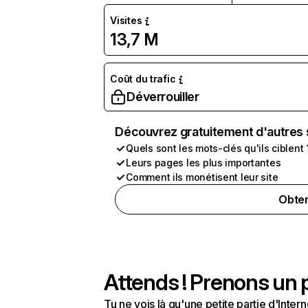
Visites
13,7 M
Coût du trafic
Déverrouiller
Découvrez gratuitement d'autres 
Quels sont les mots-clés qu'ils ciblent 
Leurs pages les plus importantes
Comment ils monétisent leur site
Obten
Attends ! Prenons un p
Tu ne vois là qu'une petite partie d'Int