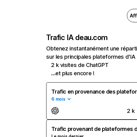
Aff
Trafic IA de
au.com
Obtenez instantanément une réparti
sur les principales plateformes d'IA 
2 k visites de ChatGPT
...et plus encore !
Trafic en provenance des platefor
6 mois
2 k
Trafic provenant de plateformes d'
Le mois dernier