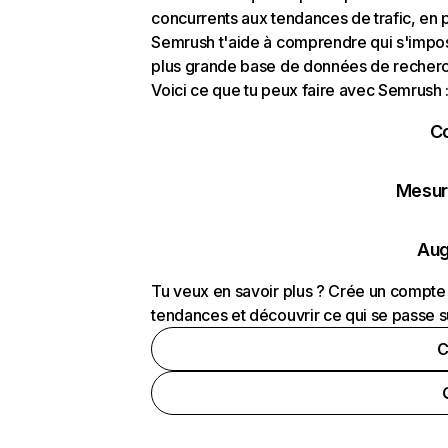
concurrents aux tendances de trafic, en pa
Semrush t'aide à comprendre qui s'impose
plus grande base de données de recherch
Voici ce que tu peux faire avec Semrush 
C
Mesure
Aug
Tu veux en savoir plus ? Crée un compte 
tendances et découvrir ce qui se passe s
C