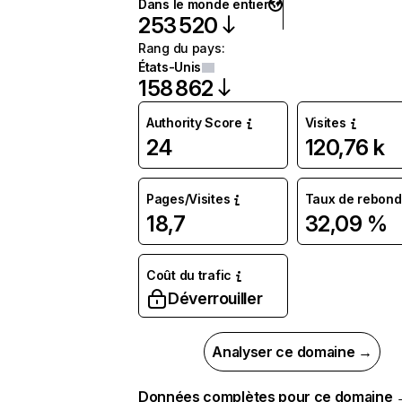
Dans le monde entier
253 520
Rang du pays
:
États-Unis
158 862
Authority Score
Visites
24
120,76 k
Pages/Visites
Taux de rebond
18,7
32,09 %
Coût du trafic
Déverrouiller
Analyser ce domaine →
Données complètes pour ce domaine