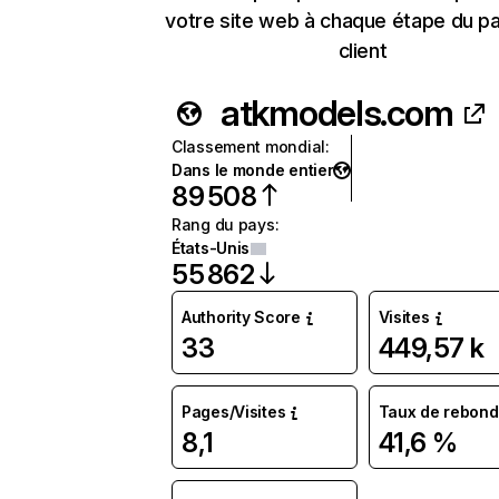
votre site web à chaque étape du p
client
atkmodels.com
Classement mondial
:
Dans le monde entier
89 508
Rang du pays
:
États-Unis
55 862
Authority Score
Visites
33
449,57 k
Pages/Visites
Taux de rebond
8,1
41,6 %