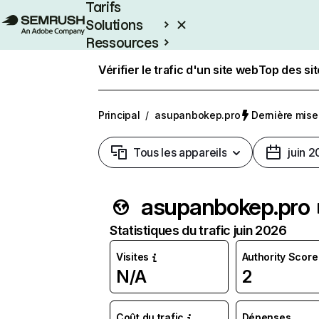
Tarifs
Solutions
Ressources
Entreprises
Vérifier le trafic d'un site web
Top des si
Principal
/
asupanbokep.pro
Dernière mise 
Tous les appareils
juin 
asupanbokep.pro
Statistiques du trafic juin 2026
Visites
Authority Score
N/A
2
Coût du trafic
Dépenses