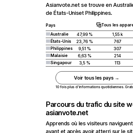
Asianvote.net se trouve en Australie
de États-Uniset Philippines.
Tous les appare
Pays
Australie
47,99 %
1,55 k
États-Unis
23,76 %
767
Philippines
9,51 %
307
Malaisie
6,63 %
214
Singapour
3,5 %
113
Voir tous les pays →
10 fois plus d'informations quotidiennes. Gratui
Parcours du trafic du site 
asianvote.net
Apprends où les visiteurs naviguent
avant et après avoir atterri sur le si