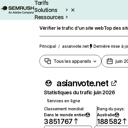
Tarifs
Solutions
Ressources
Entreprises
Vérifier le trafic d'un site web
Top des si
Principal
/
asianvote.net
Dernière mise à jou
Tous les appareils
juin 
asianvote.net
Statistiques du trafic juin 2026
Services en ligne
Classement mondial
:
Rang du pays
:
Dans le monde entier
Australie
3 851 767
188 582