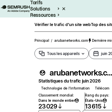
Tarifs
Solutions
Ressources
Entreprises
Vérifier le trafic d'un site web
Top des si
Principal
/
arubanetworks.com
Dernière mis
Tous les appareils
juin 
arubanetworks.co
Statistiques du trafic juin 2026
Technologie de l'information
Télécom
Classement mondial
:
Rang du pays
:
Dans le monde entier
États-Unis
23 029
13 615