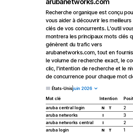
arubanetworks.com
Recherche organique
est conçu pou
vous aider à découvrir les meilleur
clés de vos concurrents. L'outil vou
montrera les principaux mots clés q
génèrent du trafic vers
arubanetworks.com, tout en fourni
le volume de recherche exact, le co
clic, l'intention de recherche et le n
de concurrence pour chaque mot cl
États-Unis
juin 2026
Mot clé
Intention
Posi
aruba central login
2
N
T
aruba networks
3
I
aruba networks central
2
I
aruba login
1
N
T