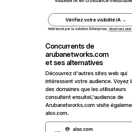
visibilité IA en croissance mesurabl
Vérifiez votre visibilité IA →
Intéressé par la solution Enterprise,
réservez un
Concurrents de
arubanetworks.com
et ses alternatives
Découvrez d'autres sites web qui
intéressent votre audience. Voyez la
des domaines que les utilisateurs
consultent ensuiteL'audience de
Arubanetworks.com visite égaleme
also.com.
also.com