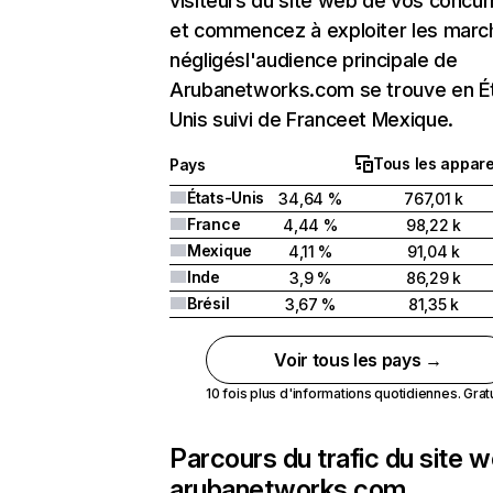
visiteurs du site web de vos concur
et commencez à exploiter les marc
négligésl'audience principale de
Arubanetworks.com se trouve en É
Unis suivi de Franceet Mexique.
Tous les appare
Pays
États-Unis
34,64 %
767,01 k
France
4,44 %
98,22 k
Mexique
4,11 %
91,04 k
Inde
3,9 %
86,29 k
Brésil
3,67 %
81,35 k
Voir tous les pays →
10 fois plus d'informations quotidiennes. Gratui
Parcours du trafic du site 
arubanetworks.com