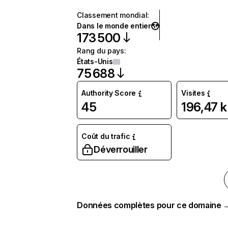
Classement mondial
:
Dans le monde entier
173 500
Rang du pays
:
États-Unis
75 688
Authority Score
Visites
45
196,47 k
Coût du trafic
Déverrouiller
Données complètes pour ce domaine 