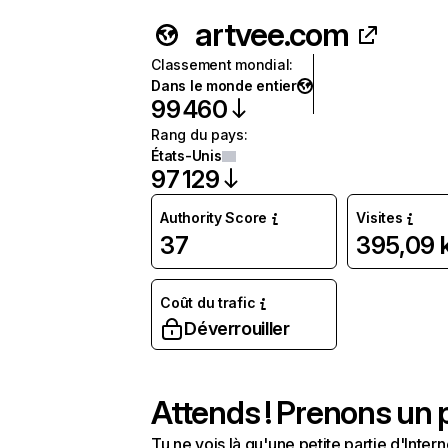
artvee.com
Classement mondial
:
Dans le monde entier
99 460
Rang du pays
:
États-Unis
97 129
Authority Score
Visites
37
395,09 
Coût du trafic
Déverrouiller
Attends ! Prenons un p
Tu ne vois là qu'une petite partie d'Int