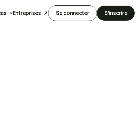
ces
Entreprises
Se connecter
S'inscrire