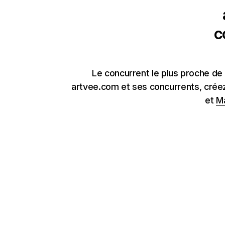
c
Le concurrent le plus proche de 
artvee.com et ses concurrents, créez
et
Ma