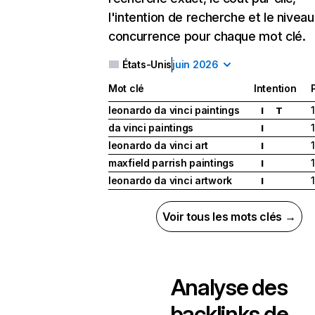
l'intention de recherche et le nivea
concurrence pour chaque mot clé.
États-Unis
juin 2026
Mot clé
Intention
leonardo da vinci paintings
1
I
T
da vinci paintings
1
I
leonardo da vinci art
1
I
maxfield parrish paintings
1
I
leonardo da vinci artwork
1
I
Voir tous les mots clés →
Analyse des
backlinks de