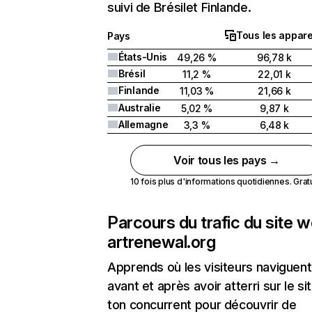
suivi de Brésilet Finlande.
Tous les appare
Pays
États-Unis
49,26 %
96,78 k
Brésil
11,2 %
22,01 k
Finlande
11,03 %
21,66 k
Australie
5,02 %
9,87 k
Allemagne
3,3 %
6,48 k
Voir tous les pays →
10 fois plus d'informations quotidiennes. Gratui
Parcours du trafic du site 
artrenewal.org
Apprends où les visiteurs naviguent
avant et après avoir atterri sur le si
ton concurrent pour découvrir de