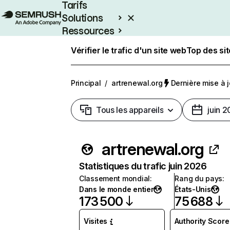
Tarifs
Solutions
Ressources
Entreprises
Vérifier le trafic d'un site web
Top des si
Principal
/
artrenewal.org
Dernière mise à jo
Tous les appareils
juin 
artrenewal.org
Statistiques du trafic juin 2026
Classement mondial
:
Rang du pays
:
Dans le monde entier
États-Unis
173 500
75 688
Visites
Authority Score