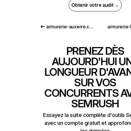
Obtenir votre audit →
armurerie-auxerre.com
armurerie-lo
PRENEZ DÈS
AUJOURD'HUI U
LONGUEUR D'AVA
SUR VOS
CONCURRENTS A
SEMRUSH
Essayez la suite complète d'outils 
avec un compte gratuit et approfon
les données