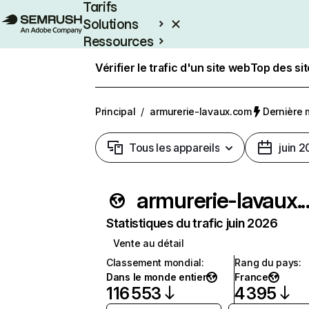
Tarifs
Solutions
Ressources
Entreprises
Vérifier le trafic d'un site web
Top des si
Principal
/
armurerie-lavaux.com
Dernière m
Tous les appareils
juin 
armurerie-l
Statistiques du trafic juin 2026
Vente au détail
Classement mondial
:
Rang du pays
:
Dans le monde entier
France
116 553
4 395