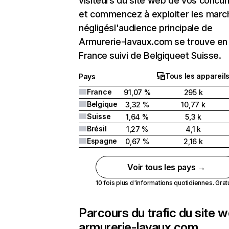
visiteurs du site web de vos concur
et commencez à exploiter les marc
négligésl'audience principale de
Armurerie-lavaux.com se trouve en
France suivi de Belgiqueet Suisse.
Tous les appareil
Pays
France
91,07 %
295 k
Belgique
3,32 %
10,77 k
Suisse
1,64 %
5,3 k
Brésil
1,27 %
4,1 k
Espagne
0,67 %
2,16 k
Voir tous les pays →
10 fois plus d'informations quotidiennes. Gratui
Parcours du trafic du site 
armurerie-lavaux.com