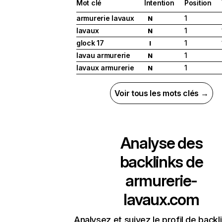
Mot clé
Intention
Position
armurerie lavaux
1
N
lavaux
1
N
glock 17
1
I
lavau armurerie
1
N
lavaux armurerie
1
N
Voir tous les mots clés →
Analyse des
backlinks de
armurerie-
lavaux.com
Analysez et suivez le profil de backl