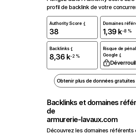
profil de backlink de votre concurre
Authority Score
Domaines référ
38
1,39 k
-8 %
Backlinks
Risque de pénal
Google
8,36 k
-2 %
Déverrouil
Obtenir plus de données gratuite
Backlinks et domaines réfé
de
armurerie-lavaux.com
Découvrez les domaines référents