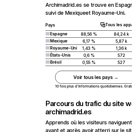
Archimadrid.es se trouve en Espag
suivi de Mexiqueet Royaume-Uni.
Tous les appa
Pays
Espagne
88,56 %
84,24 k
Mexique
6,17 %
5,87 k
Royaume-Uni
1,43 %
1,36 k
États-Unis
0,6 %
572
Brésil
0,55 %
527
Voir tous les pays →
10 fois plus d'informations quotidiennes. Gratui
Parcours du trafic du site 
archimadrid.es
Apprends où les visiteurs naviguent
avant et après avoir atterri sur le si