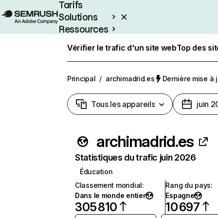
Tarifs
Solutions
Ressources
Entreprises
Vérifier le trafic d'un site web
Top des si
Principal
/
archimadrid.es
Dernière mise à jo
Tous les appareils
juin 
archimadrid.es
Statistiques du trafic juin 2026
Éducation
Classement mondial
:
Rang du pays
:
Dans le monde entier
Espagne
305 810
10 697