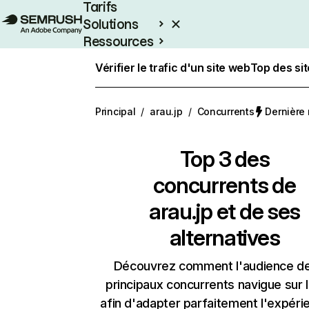
Tarifs
Solutions
Ressources
Entreprises
Vérifier le trafic d'un site web
Top des si
Principal
/
arau.jp
/
Concurrents
Dernière 
Top 3 des
concurrents de
arau.jp et de ses
alternatives
Découvrez comment l'audience d
principaux concurrents navigue sur 
afin d'adapter parfaitement l'expéri