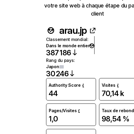
votre site web à chaque étape du p
client
arau.jp
Classement mondial
:
Dans le monde entier
387 186
Rang du pays
:
Japon
30 246
Authority Score
Visites
44
70,14 k
Pages/Visites
Taux de rebond
1,0
98,54 %