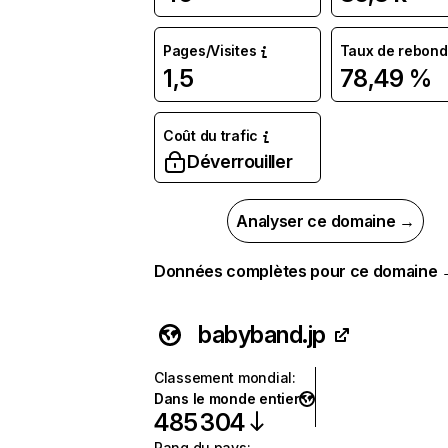
Pages/Visites
Taux de rebond
1,5
78,49 %
Coût du trafic
Déverrouiller
Analyser ce domaine →
Données complètes pour ce domaine
babyband.jp
Classement mondial
:
Dans le monde entier
485 304
Rang du pays
: