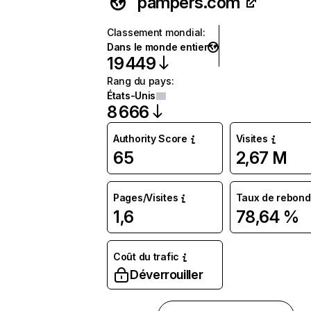
pampers.com
Classement mondial
:
Dans le monde entier
19 449
Rang du pays
:
États-Unis
8 666
Authority Score
Visites
65
2,67 M
Pages/Visites
Taux de rebond
1,6
78,64 %
Coût du trafic
Déverrouiller