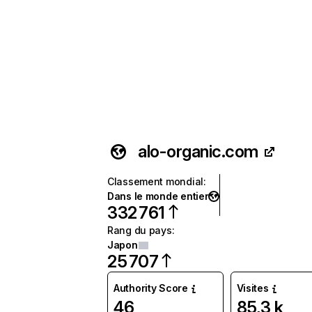
alo-organic.com
Classement mondial
:
Dans le monde entier
332 761
Rang du pays
:
Japon
25 707
Authority Score
Visites
46
85,3 k