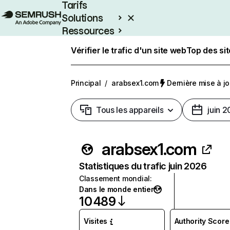
Tarifs
Solutions
Ressources
Entreprises
Vérifier le trafic d'un site web
Top des si
Principal
/
arabsex1.com
Dernière mise à jou
Tous les appareils
juin 
arabsex1.com
Statistiques du trafic juin 2026
Classement mondial
:
Dans le monde entier
10 489
Visites
Authority Score