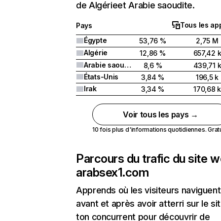
de Algérieet Arabie saoudite.
Tous les ap
Pays
Égypte
53,76 %
2,75 M
Algérie
12,86 %
657,42 
Arabie saoudite
8,6 %
439,71 
États-Unis
3,84 %
196,5 k
Irak
3,34 %
170,68 k
Voir tous les pays →
10 fois plus d'informations quotidiennes. Gratui
Parcours du trafic du site 
arabsex1.com
Apprends où les visiteurs naviguent
avant et après avoir atterri sur le si
ton concurrent pour découvrir de