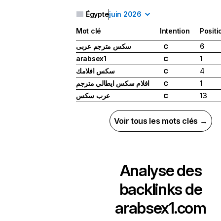
Égypte
juin 2026
Mot clé
Intention
Positi
سكس مترجم عربى
6
C
arabsex1
1
C
سكس افلامك
4
C
افلام سكس ايطالي مترجم
1
C
عرب سكس
13
C
Voir tous les mots clés →
Analyse des
backlinks de
arabsex1.com