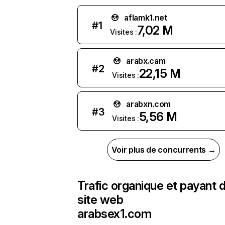
aflamk1.net
#
1
7,02 M
Visites :
arabx.cam
#
2
22,15 M
Visites :
arabxn.com
#
3
5,56 M
Visites :
Voir plus de concurrents →
Trafic organique et payant 
site web
arabsex1.com