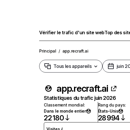
Vérifier le trafic d'un site web
Top des si
Principal
/
app.recraft.ai
Tous les appareils
juin 2
app.recraft.ai
Statistiques du trafic juin 2026
Classement mondial
:
Rang du pays
:
Dans le monde entier
États-Unis
22 180
28 994
Visites