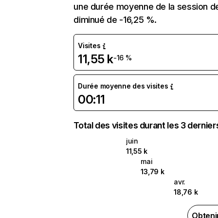
une durée moyenne de la session de 0
diminué de -16,25 %.
Visites
11,55 k
-16 %
Durée moyenne des visites
00:11
Total des visites durant les 3 dernie
juin
11,55 k
mai
13,79 k
avr.
18,76 k
Obteni