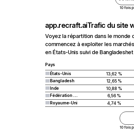
10 fois 
app.recraft.ai
Trafic du site
Voyez la répartition dans le monde 
commencez à exploiter les marchés n
en États-Unis suivi de Bangladeshet
Pays
États-Unis
13,62 %
Bangladesh
12,65 %
Inde
10,88 %
Fédération de Russie
6,56 %
Royaume-Uni
4,74 %
10 fois 