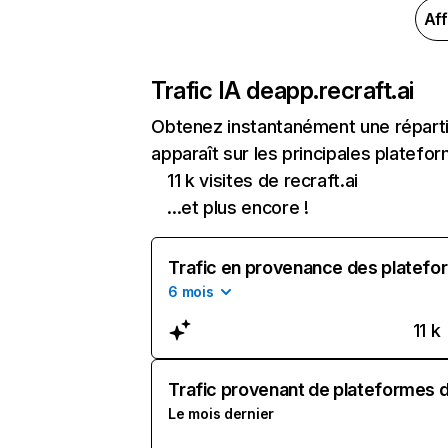
Aff
Trafic IA de
app.recraft.ai
Obtenez instantanément une répartit
apparaît sur les principales platefor
11 k visites de recraft.ai
...et plus encore !
Trafic en provenance des platefor
6 mois
11 k
Trafic provenant de plateformes d'
Le mois dernier