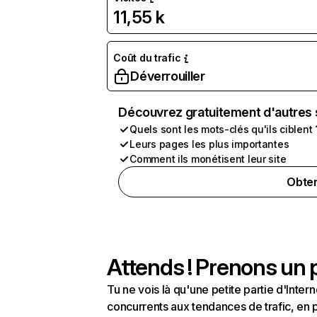
11,55 k
Coût du trafic
Déverrouiller
Découvrez gratuitement d'autres 
Quels sont les mots-clés qu'ils ciblent 
Leurs pages les plus importantes
Comment ils monétisent leur site
Obten
Attends ! Prenons un p
Tu ne vois là qu'une petite partie d'Int
concurrents aux tendances de trafic, en pa