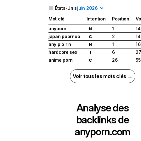
États-Unis
juin 2026
Mot clé
Intention
Position
Vo
anyporn
1
14
N
japan poornoo
2
14
C
any p o r n
1
1 
N
hardcore sex
6
27
I
anime porn
26
55
C
Voir tous les mots clés →
Analyse des
backlinks de
anyporn.com