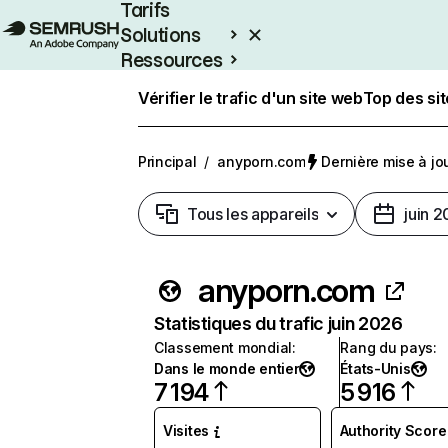
Tarifs
Solutions
Ressources
Entreprises
Vérifier le trafic d'un site web
Top des si
Principal
/
anyporn.com
Dernière mise à jour
Tous les appareils
juin 
anyporn.com
Statistiques du trafic juin 2026
Classement mondial
:
Rang du pays
:
Dans le monde entier
États-Unis
7 194
5 916
Visites
Authority Score