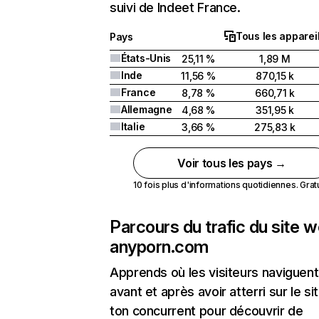
suivi de Indeet France.
Tous les apparei
Pays
États-Unis
25,11 %
1,89 M
Inde
11,56 %
870,15 k
France
8,78 %
660,71 k
Allemagne
4,68 %
351,95 k
Italie
3,66 %
275,83 k
Voir tous les pays →
10 fois plus d'informations quotidiennes. Gratui
Parcours du trafic du site 
anyporn.com
Apprends où les visiteurs naviguent
avant et après avoir atterri sur le si
ton concurrent pour découvrir de