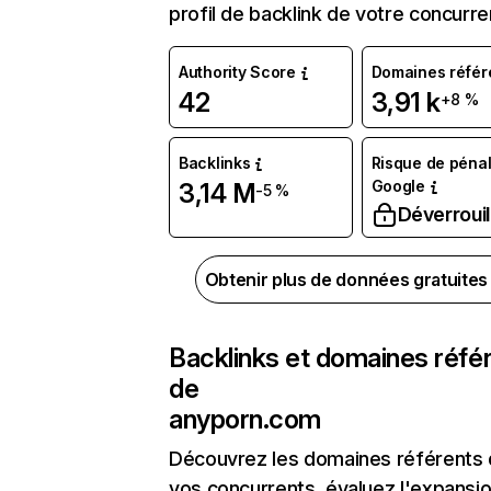
profil de backlink de votre concurre
Authority Score
Domaines référ
42
3,91 k
+8 %
Backlinks
Risque de pénal
Google
3,14 M
-5 %
Déverrouil
Obtenir plus de données gratuite
Backlinks et domaines réfé
de
anyporn.com
Découvrez les domaines référents
vos concurrents, évaluez l'expansi