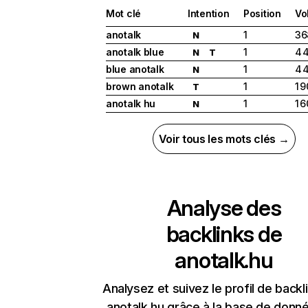
Mot clé
Intention
Position
Vo
anotalk
1
36
N
anotalk blue
1
4 
N
T
blue anotalk
1
4 
N
brown anotalk
1
1 
T
anotalk hu
1
1 
N
Voir tous les mots clés →
Analyse des
backlinks de
anotalk.hu
Analysez et suivez le profil de backl
anotalk.hu grâce à la base de donn