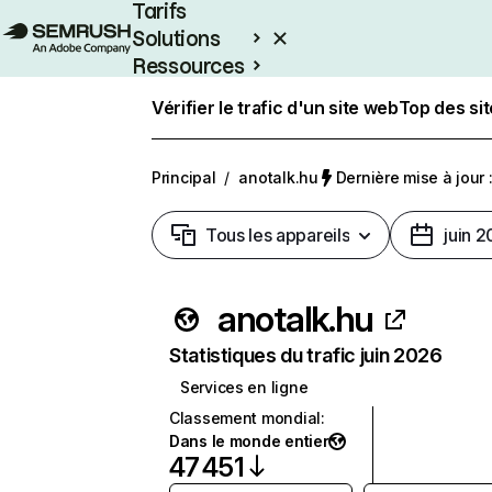
Tarifs
Solutions
Ressources
Entreprises
Vérifier le trafic d'un site web
Top des si
Principal
/
anotalk.hu
Dernière mise à jour :
Tous les appareils
juin 
anotalk.hu
Statistiques du trafic juin 2026
Services en ligne
Classement mondial
:
Dans le monde entier
47 451