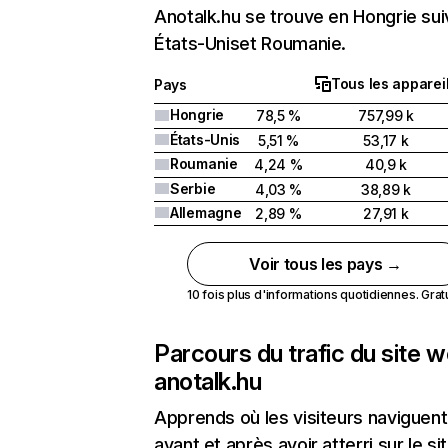
Anotalk.hu se trouve en Hongrie sui
États-Uniset Roumanie.
Tous les apparei
Pays
Hongrie
78,5 %
757,99 k
États-Unis
5,51 %
53,17 k
Roumanie
4,24 %
40,9 k
Serbie
4,03 %
38,89 k
Allemagne
2,89 %
27,91 k
Voir tous les pays →
10 fois plus d'informations quotidiennes. Gratui
Parcours du trafic du site 
anotalk.hu
Apprends où les visiteurs naviguent
avant et après avoir atterri sur le si