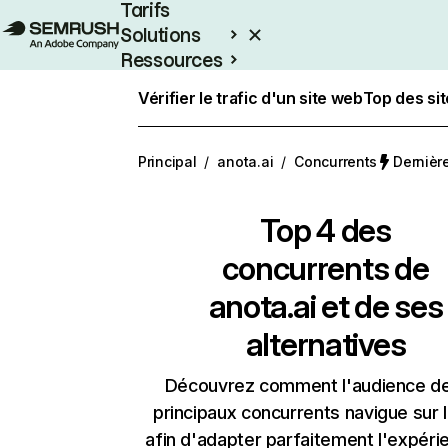
Tarifs
Solutions
Ressources
Entreprises
Vérifier le trafic d'un site web
Top des si
Principal
/
anota.ai
/
Concurrents
Dernière
Top 4 des
concurrents de
anota.ai et de ses
alternatives
Découvrez comment l'audience d
principaux concurrents navigue sur 
afin d'adapter parfaitement l'expéri