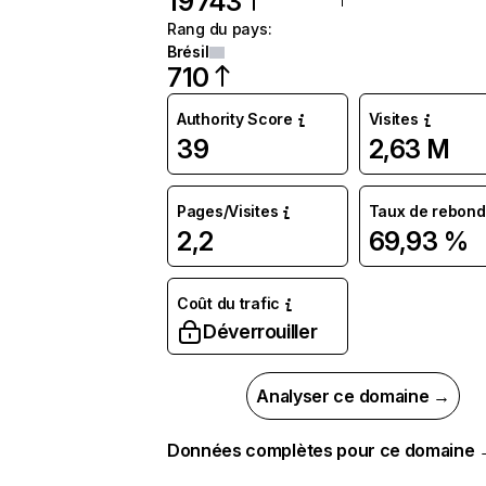
19 743
Rang du pays
:
Brésil
710
Authority Score
Visites
39
2,63 M
Pages/Visites
Taux de rebond
2,2
69,93 %
Coût du trafic
Déverrouiller
Analyser ce domaine →
Données complètes pour ce domaine