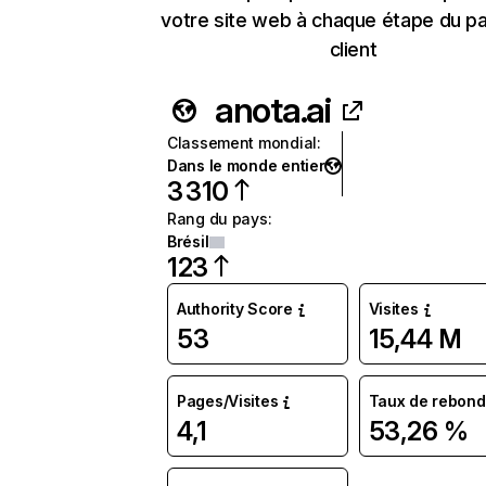
votre site web à chaque étape du p
client
anota.ai
Classement mondial
:
Dans le monde entier
3 310
Rang du pays
:
Brésil
123
Authority Score
Visites
53
15,44 M
Pages/Visites
Taux de rebond
4,1
53,26 %