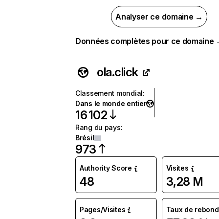
Analyser ce domaine →
Données complètes pour ce domaine
ola.click
Classement mondial
:
Dans le monde entier
16 102
Rang du pays
:
Brésil
973
Authority Score
Visites
48
3,28 M
Pages/Visites
Taux de rebond