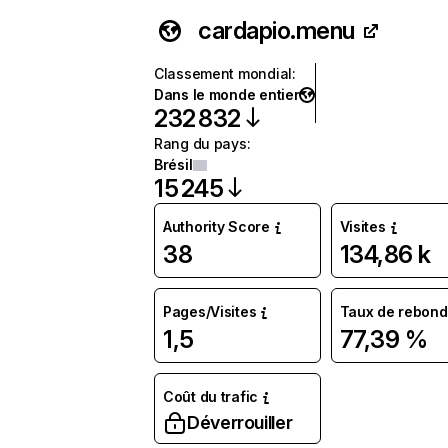
cardapio.menu
Classement mondial
:
Dans le monde entier
232 832
Rang du pays
:
Brésil
15 245
Authority Score
Visites
38
134,86 k
Pages/Visites
Taux de rebond
1,5
77,39 %
Coût du trafic
Déverrouiller